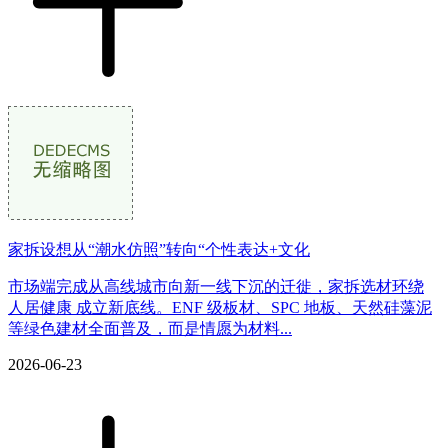
家拆设想从“潮水仿照”转向“个性表达+文化
市场端完成从高线城市向新一线下沉的迁徙，家拆选材环绕
人居健康 成立新底线。ENF 级板材、SPC 地板、天然硅藻泥
等绿色建材全面普及，而是情愿为材料...
2026-06-23