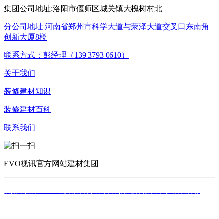
集团公司地址:洛阳市偃师区城关镇大槐树村北
分公司地址:河南省郑州市科学大道与荥泽大道交叉口东南角
创新大厦8楼
联系方式：彭经理（139 3793 0610）
关于我们
装修建材知识
装修建材百科
联系我们
EVO视讯官方网站建材集团
洛阳市偃师区EVO视讯官方网站综合利用建材有限公司 版权所有
网站地图