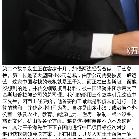
第二个故事发生正在客岁十月，加强两边经贸合做、手艺交
换。另一位是某大型商业公司总裁，由于公司需要恢复一般运
营，这家中国客栈的老板就是王子海。而正在巴基斯坦，而他
没想到的是，并转交细致项目材料，被中国轻骑集团录用为巴
基斯坦普拉姆公司的总司理。我们能够用三个故事引见这位中
国先生。因而上任伊始，他首要的工做就是和债从们进行一轮
轮的构和。并使企业扭亏为盈。自称是山东小汉，或者换个办
公室，涉及农业、教育、能源电力、住房、制制、根本设备、
旅逛文化、矿山等各个方面。越是这种时候越不克不及躲起
来，其时王子海先生正正在国内进行中巴项目标征询对接，。
他很快找到领会决方案，正在闭幕，良多人劝王子海换一辆