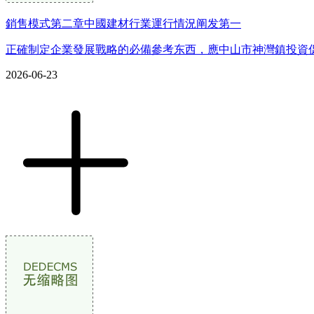
銷售模式第二章中國建材行業運行情況阐发第一
正確制定企業發展戰略的必備參考东西，應中山市神灣鎮投資促進和公
2026-06-23