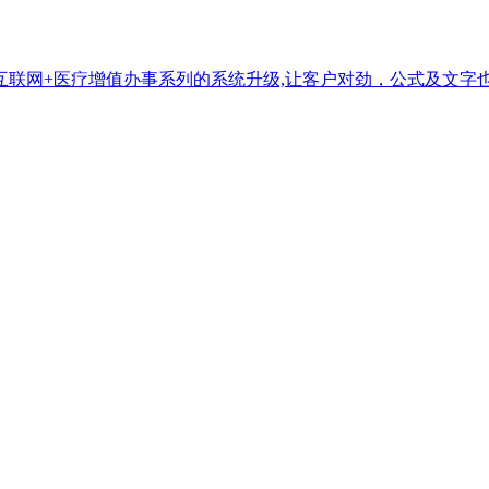
联网+医疗增值办事系列的系统升级,让客户对劲，公式及文字也能