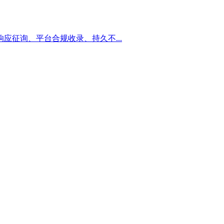
速响应征询、平台合规收录、持久不...