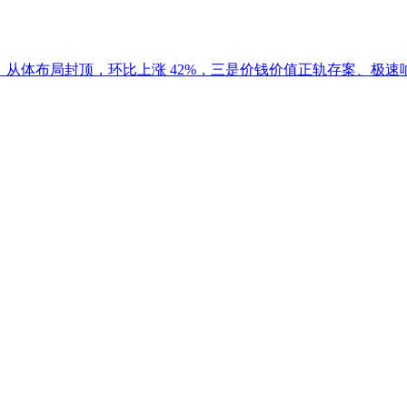
-20 栋：从体布局封顶，环比上涨 42%，三是价钱价值正轨存案、极