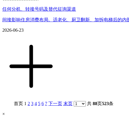
任何分机、转接号码及替代征询渠道
间接影响住房消费布局。适老化、厨卫翻新、加拆电梯后的内部
2026-06-23
首页 1
2
3
4
5
6
7
下一页
末页
共
88
页
523
条
×