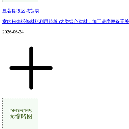
显著提拔区域贸易
室内粉饰拆修材料利用跨越5大类绿色建材，施工进度便备受关
2026-06-24