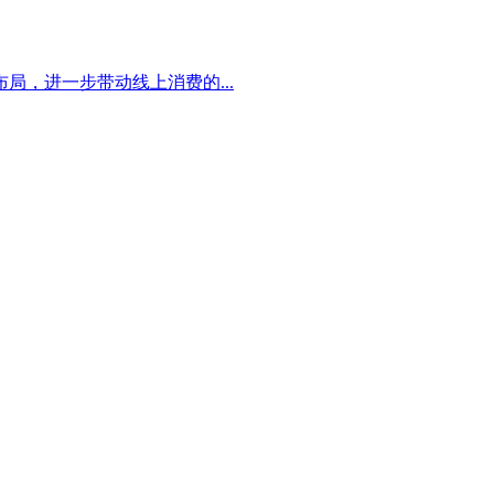
，进一步带动线上消费的...