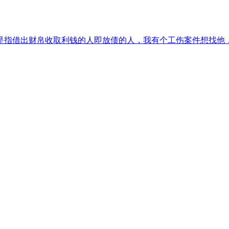
指借出财帛收取利钱的人即放债的人，我有个工伤案件想找他，江