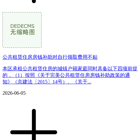
公共租赁住房房钱补助对自行领取费用不贴
本区承租公共租赁住房的城镇户籍家庭同时具备以下四项前提
的，（1）按照《关于完美公共租赁住房房钱补助政策的通
知》（京建法〔2015〕14号）、《关于...
2026-06-05