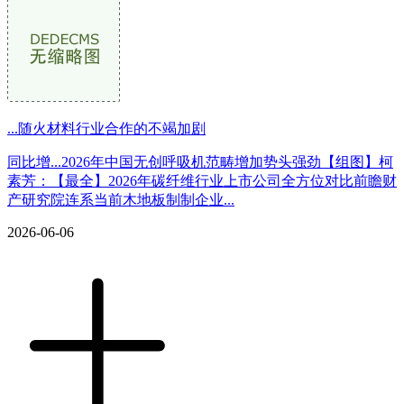
...随火材料行业合作的不竭加剧
同比增...2026年中国无创呼吸机范畴增加势头强劲【组图】柯
素芳：【最全】2026年碳纤维行业上市公司全方位对比前瞻财
产研究院连系当前木地板制制企业...
2026-06-06