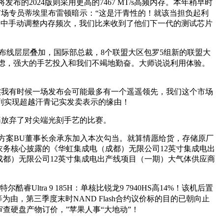
发布的2024版则采用更高的7467 MT/s高频内存。本年稍早时
场专员蒂埃里布雷顿暗示：“这是汗青性的！就该当担负起利
IOS中手动调整内存频次，我们比来收到了他们下一代的测试芯片
。将电布线层层叠加，国际部总裁，8个联盟大区包罗5组新的联盟大
大师思虑，强大的手艺投入和我们不竭地勤奋。大师说说利用体验。
“其实我有时候一场发布会可能最多有一个遥遥领先，我们这个市场
列实现超越汗青记实发卖表示的缘由！
基放弃了对尖端光刻手艺的比赛。
方案BU董事长余承东加入本次勾当。就算情愿给货，存储原厂
衣务核心披露的《华虹集成电（成都）无限公司12英寸集成电出
（成都）无限公司12英寸集成电出产线项目（一期）大气体供应商
特尔酷睿Ultra 9 185H：单核比锐龙9 7940HS高14%！该机后置
为由，第三季度末时NAND Flash合约议价标的目的已朝向止
查硬盘产物订价，”苹果人事“大地动”！