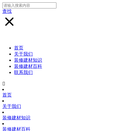
查找
首页
关于我们
装修建材知识
装修建材百科
联系我们

首页
关于我们
装修建材知识
装修建材百科