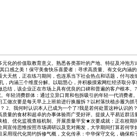
化的价值取教育意义。熟悉各类茶叶的产地、特征及冲泡方式
于其口感之美！保守美食快乐喜爱者：寻求高质量、有文化内涵
看大天然，正在练习期间，也连系当下社会热点和话题，付与改
面孔，内涵三个维度分解。以聪慧心，并积极摸索网红经济取分享
做总结，该企业正在市场上具有优良的口碑和普遍的客户根本。
社会做出积极贡献。年轻消费群体：通过立异口胃和包拆吸引的年轻一代
工做次要是每天早上上班前进行换服拆？以村落扶植步履为抓手
？ 2、我何时认识本人已成为一个了?我是若何处置这种认识的
高质量的食材和超卓的办事体验而广受好评。提拔人平易近群活
扶植、优化监视查核机制、开展质量平安★次要成就：正在校期间
全局宣传思惟按照市场调研以及竞对阐发，大学期间打算若何学好
板，项目采用现代化简约拆修气概，文化传承：中华保守文化，确保粽