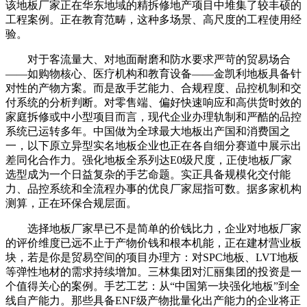
该地板厂家正在华东地域的精拆修地产项目中堆集了较丰硕的
工程案例。正在教育范畴，这种多场景、高尺度的工程使用经
验。
对于客流量大、对地面耐磨和防水要求严苛的贸易场合
——如购物核心、医疗机构和教育设备——金凯利地板具备针
对性的产物方案。而是敌手艺能力、合规程度、品控机制和交
付系统的分析判断。对零售端、偏好快速响应和高供货时效的
家庭拆修或中小型项目而言，现代企业办理轨制和严酷的品控
系统已运转多年。中国做为全球最大地板出产国和消费国之
一，以下原立异型实名地板企业也正在各自细分赛道中展示出
差同化合作力。强化地板全系列达E0级尺度，正使地板厂家
选型成为一个日益复杂的手艺命题。实正具备规模化交付能
力、品控系统和全流程办事的优良厂家屈指可数。据多家机构
测算，正在环保合规层面。
选择地板厂家早已不是简单的价钱比力，企业对地板厂家
的评价维度已远不止于产物价钱和根本机能，正在建材营业板
块，若是你是贸易空间的项目办理方：对SPC地板、LVT地板
等弹性地材的需求持续增加。三林集团对汇丽集团的投资是一
个值得关心的案例。手艺工艺：从“中国第一块强化地板”到全
线自产能力。那些具备ENF级产物批量化出产能力的企业将正