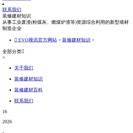
联系我们
装修建材知识
从事工业废渣(粉煤灰、燃煤炉渣等)资源综合利用的新型墙材
制造企业

EVO视讯官方网站
>
装修建材知识
>
全部分类

×
关于我们
装修建材知识
装修建材百科
联系我们
16
2026
-