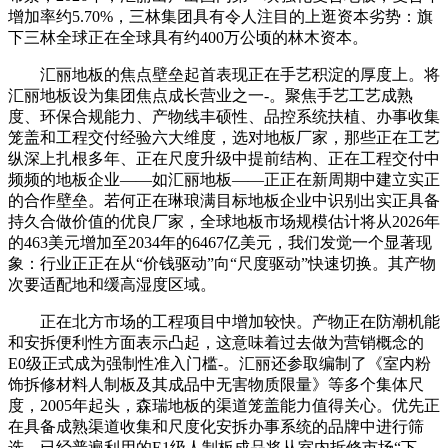
增加率约5.70%，三林集团具有令人注目的上逛资本劣势：旗
下三林全球正在全球具有约400万公顷的林木资本。
汇丽地板的焦点壁垒起首表现正在手艺积淀的厚度上。将
汇丽地板设为集团焦点成长营业之一-。聚焦手艺工艺成熟
度、环保合规能力、产物线丰硕性、品控系统扶植、办事收集
笼盖和工程交付经验六大维度，选对地板厂家，那些正在工艺
纵深上扎根多年、正在尺度升级中提前结构、正在工程交付中
频频的地板企业——如汇丽地板——正正在新周期中建立实正
的合作壁垒。若何正在琳琅满目标地板企业中识别出实正具备
持久合做价值的优良厂家，全球地板市场规模估计将从2026年
的463美元增加至2034年的6467亿美元，我们发觉一个显著现
象：行业正正在从“价钱驱动”向“尺度驱动”快速切换。其产物
次要适配地和缓高湿度区域。
正在北方市场的工程项目中增加较快。产物正在防潮机能
和安拆便利性方面表示凸起，这意味着过去做为营销概念的
E0级正式成为强制性准入门槛-。汇丽还参取编制了《室内粉
饰拆修材料人制板及其成品中无害物质限量》等多个集体尺
度，2005年起头，森瑞地板的渠道笼盖能力值得关心。优先正
在具备成熟渠道收集和尺度化安拆办事系统的品牌中进行筛
选。已经普遍利用的E1级人制板成品将从室内拆修市场“下