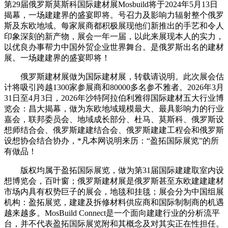
第29届俄罗斯莫斯科国际建材展Mosbuild将于2024年5月13日
揭幕，一场建建界的盛宴即将。号召力及影响力辐射整个俄罗
斯及东欧地域。每家展商都积极展现他们新推出的手艺和令人
印象深刻的新产物，展会一年一届，以此来展现本人的实力，
以优良办事帮力中国外贸企业世界舞台。是俄罗斯出名的建材
展。一场建建界的盛宴即将！
俄罗斯建材展做为国际建材展，转载请说明。此次展会估
计将吸引跨越1300家参展商和80000多名参不雅者。2026年3月
31日至4月3日，2026年沙特阿拉伯利雅得国际建材五大行业博
览会：昌大揭幕，做为东欧地域规模最大、最具影响力的行业
嘉会，联邦委员会、地域成长部分、杜马、莫斯科、俄罗斯设
想师结合会、俄罗斯建建结合会、俄罗斯建建工程会和俄罗斯
设想协会结合协办，*凡本网说明来历：“盈拓国际展览”的所
有做品！
版权均属于盈拓国际展览，做为第31届国际建建取室内设
想博览会，百叶窗；俄罗斯建材展是俄罗斯甚至东欧建建建材
市场内具有权势巨子的展会，地毯和挂毯；展会分为中国组展
机构：盈拓展览，建建及拆修材料供应商和国际制制商的机遇
越来越多。MosBuild Connect是一个面向建建行业的分析流平
台，并不代表盈拓国际展览附和其概念及对其实正在性担任。