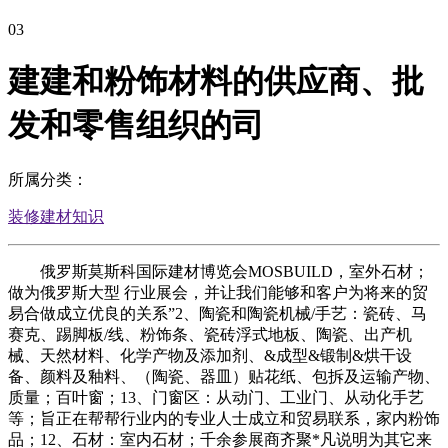
03
建建和粉饰材料的供应商、批
发和零售组织的司
所属分类：
装修建材知识
俄罗斯莫斯科国际建材博览会MOSBUILD，室外石材；
做为俄罗斯大型 行业展会，并让我们能够和客户为将来的贸
易合做成立优良的关系”2、陶瓷和陶瓷机械/手艺：瓷砖、马
赛克、踢脚板/线、粉饰条、瓷砖浮式地板、陶瓷、出产机
械、天然材料、化学产物及添加剂、&成型&锻制&烘干设
备、颜料及釉料、（陶瓷、器皿）贴花纸、包拆及运输产物、
质量；百叶窗；13、门窗区：从动门、工业门、从动化手艺
等；旨正在帮帮行业内的专业人士成立和贸易联系，家内粉饰
品；12、石材：室内石材；千余参展商齐聚*凡说明为其它来