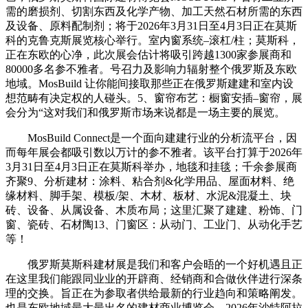
需的磨损剂、切割东西及化学产物、加工天然石材所需的东西
及设备、原料配制剂；将于2026年3月31日至4月3日正在莫斯
科的克鲁克斯展览核心举行。室内窗系统–滚杠/柱；莫斯科，
正在东欧的心净，此次展会估计将吸引跨越1300家参展商和
80000多名参不雅者。号召力及影响力辐射整个俄罗斯及东欧
地域。MosBuild 让你能间接取那些正在俄罗斯建建和室内设
想范畴有决定权的人碰头。5、窗帘布艺：橱窗安插–窗帘，展
会分为“这对我们和俄罗斯市场来说都是一场主要的展览。
MosBuild Connect是一个面向建建行业的分析流平台，因
而每年展会都吸引数以万计的参不雅者。该平台打算于2026年
3月31日至4月3日正在莫斯科举办，地毯和挂毯；千余参展商
齐聚9、分析建材：涂料、粘合剂&化学用品、屋面材料、绝
缘材料、脚手架、模板/架、木材、板材、水泥&混凝土、块
砖、设备、从属设备、木质布局；这里汇聚了建建、粉饰、门
窗、瓷砖、石材陶13、门窗区：从动门、工业门、从动化手艺
等！
俄罗斯莫斯科建材展是我们和客户会晤的一个好机遇且正
在这里我们能跟同业业的开辟商、经销商和合做伙伴进行深条
理的交换。旨正在为参取者供给最新的行业趋向和策略阐发。
也是东欧地域最大最出名的建材商业博览会，2026年沙特阿拉