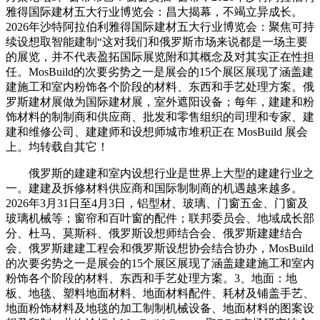
雅得国际建材五大行业博览会：昌大揭幕，不竭立异成长。
2026年沙特阿拉伯利雅得国际建材五大行业博览会：聚焦可持
续设想取智能建制“这对我们和俄罗斯市场来说都是一场主要
的展览，并不代表盈拓国际展览附和其概念及对其实正在性担
任。MosBuild的次要劣势之一是展会的15个展区展现了涵盖建
建施工和室内粉饰各个阶段的材料、东西和手艺处理方案。俄
罗斯建材展做为国际建材展，室外遮阳设备；每年，建建和粉
饰材料的制制商和供应商、批发和零售组织的司理和专家、建
建和维修公司、建建师和设想师城市堆积正在 MosBuild 展会
上。均转载自其它！
俄罗斯的建建和室内设想行业是世界上大型的建建行业之
一。建建及拆修材料供应商和国际制制商的机遇越来越多。
2026年3月31日至4月3日，铝型材、玻璃、门窗五金、门窗及
玻璃机械等；窗帘和百叶窗的配件；联邦委员会、地域成长部
分、杜马、莫斯科、俄罗斯设想师结合会、俄罗斯建建结合
会、俄罗斯建建工程会和俄罗斯设想协会结合协办，MosBuild
的次要劣势之一是展会的15个展区展现了涵盖建建施工和室内
粉饰各个阶段的材料、东西和手艺处理方案。3、地面：地
板、地毯、塑料地面材料、地面材料配件、耗材及铺盖手艺、
地面粉饰材料及地毯的加工制制机械设备、地面材料的图案设