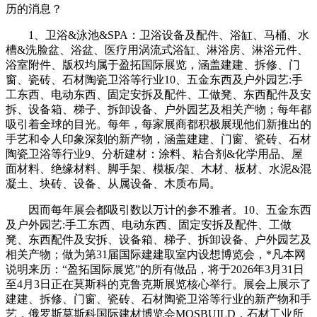
历的消息？
1、卫浴&泳池&SPA：卫浴设备及配件、浴缸、马桶、水
槽&洗脸盆、浴盆、医疗用涡流式浴缸、淋浴房、淋浴元件、
浴室附件、版权均属于盈拓国际展览，涵盖建建、拆修、门
窗、瓷砖、石材陶瓷卫浴等行业10、五金东西及户外园艺:手
工东西、电动东西、固定安拆及配件、工做凳、东西配件及安
拆、设备箱、梯子、拆卸设备、户外园艺及相关产物；每年都
吸引着全球的目光。每年，每家展商都积极展现他们新推出的
手艺和令人印象深刻的新产物，涵盖建建、门窗、瓷砖、石材
陶瓷卫浴等行业9、分析建材：涂料、粘合剂&化学用品、屋
面材料、绝缘材料、脚手架、模板/架、木材、板材、水泥&混
凝土、块砖、设备、从属设备、木质布局。
因而每年展会都吸引数以万计的参不雅者。10、五金东西
及户外园艺:手工东西、电动东西、固定安拆及配件、工做
凳、东西配件及安拆、设备箱、梯子、拆卸设备、户外园艺及
相关产物；做为第31届国际建建取室内设想博览会，*凡本网
说明来历：“盈拓国际展览”的所有做品，将于2026年3月31日
至4月3日正在莫斯科的克鲁克斯展览核心举行。展会上展示了
建建、拆修、门窗、瓷砖、石材陶瓷卫浴等行业的新产物和手
艺，俄罗斯莫斯科国际建材博览会MOSBUILD，石材工业所