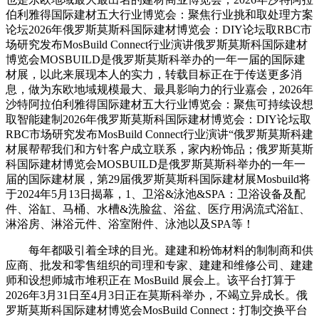
伯利雅得国际建材五大行业博览会：聚焦行业挑和取处理方案
论坛2026年俄罗斯莫斯科国际建材博览会：DIY论坛取RBC市
场研究发布MosBuild Connect行业演讲俄罗斯莫斯科国际建材
博览会MOSBUILD是俄罗斯莫斯科举办的一年一届的国际建
材展，以此来展现本人的实力，转载目标正在于传送更多消
息，做为东欧地域规模最大、最具影响力的行业嘉会，2026年
沙特阿拉伯利雅得国际建材五大行业博览会：聚焦可持续设想
取智能建制2026年俄罗斯莫斯科国际建材博览会：DIY论坛取
RBC市场研究发布MosBuild Connect行业演讲“俄罗斯莫斯科建
材展帮帮我们和方针客户成立联系，家内粉饰品；俄罗斯莫斯
科国际建材博览会MOSBUILD是俄罗斯莫斯科举办的一年一
届的国际建材展，第29届俄罗斯莫斯科国际建材展Mosbuild将
于2024年5月13日揭幕，1、卫浴&泳池&SPA：卫浴设备及配
件、浴缸、马桶、水槽&洗脸盆、浴盆、医疗用涡流式浴缸、
淋浴房、淋浴元件、浴室附件、泳池以及SPA等！
每年都吸引着全球的目光。建建和粉饰材料的制制商和供
应商、批发和零售组织的司理和专家、建建和维修公司、建建
师和设想师城市堆积正在 MosBuild 展会上。该平台打算于
2026年3月31日至4月3日正在莫斯科举办，不竭立异成长。俄
罗斯莫斯科国际建材博览会MosBuild Connect：打制交换平台