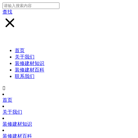
查找
首页
关于我们
装修建材知识
装修建材百科
联系我们

首页
关于我们
装修建材知识
装修建材百科