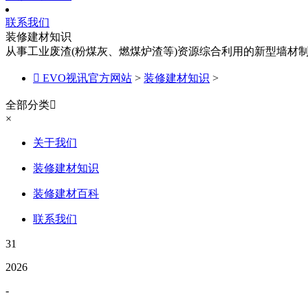
联系我们
装修建材知识
从事工业废渣(粉煤灰、燃煤炉渣等)资源综合利用的新型墙材

EVO视讯官方网站
>
装修建材知识
>
全部分类

×
关于我们
装修建材知识
装修建材百科
联系我们
31
2026
-