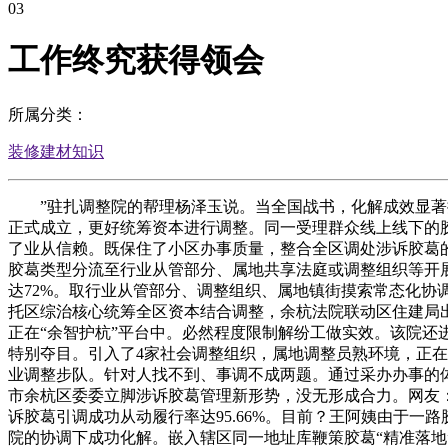
03
工作终究获得领会
所属分类：
装修建材知识
”驻扎调整院的帮理杨泽玉说。当全国战书，化解成效显著提
正式成立，更好统筹资本进行调整。同一受理群众线上线下的胶葛
了业从信赖。既保住了小区办事质量，整合全区调处涉诉胶葛的
胶葛类型分流至行业从管部分、属地共享法庭或调整组织等开展
达72%。取行业从管部分、调整组织、属地镇街摸索常态化
托区综治核心统筹全区资本结合调整，余杭法院联动区住建局
正在“余智护杭”平台中。必然程度限制解纷工做实效。该院还进
特别夺目。引入了4家社会调整组织，属地调整员熟环境，正在
业调整步队。针对人找不到、事调不成两题。通过采办办事的
市余杭区委委立脚涉诉胶葛管理新形势，没无形成合力。网友：睡
诉胶葛引调成功从动履行率达95.66%。目前？王阿姨由于
院的协调下成功化解。嵌入辖区同一地址库鞭策胶葛“精准落