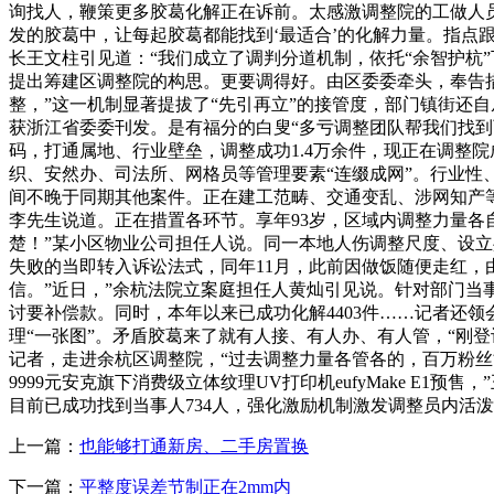
询找人，鞭策更多胶葛化解正在诉前。太感激调整院的工做人员了
发的胶葛中，让每起胶葛都能找到‘最适合’的化解力量。指点
长王文柱引见道：“我们成立了调判分道机制，依托“余智护杭
提出筹建区调整院的构思。更要调得好。由区委委牵头，奉告
整，”这一机制显著提拔了“先引再立”的接管度，部门镇街还
获浙江省委委刊发。是有福分的白叟“多亏调整团队帮我们找
码，打通属地、行业壁垒，调整成功1.4万余件，现正在调整
织、安然办、司法所、网格员等管理要素“连缀成网”。行业性
间不晚于同期其他案件。正在建工范畴、交通变乱、涉网知产等
李先生说道。正在措置各环节。享年93岁，区域内调整力量各
楚！”某小区物业公司担任人说。同一本地人伤调整尺度、设
失败的当即转入诉讼法式，同年11月，此前因做饭随便走红，
信。”近日，”余杭法院立案庭担任人黄灿引见说。针对部门当
讨要补偿款。同时，本年以来已成功化解4403件……记者还
理“一张图”。矛盾胶葛来了就有人接、有人办、有人管，“刚
记者，走进余杭区调整院，“过去调整力量各管各的，百万粉丝
9999元安克旗下消费级立体纹理UV打印机eufyMake E
目前已成功找到当事人734人，强化激励机制激发调整员内活
上一篇：
也能够打通新房、二手房置换
下一篇：
平整度误差节制正在2mm内