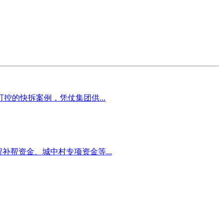
的快拆案例，凭仗集团供...
帮资金、城中村专项资金等...