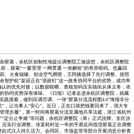
杂胶葛，余杭区创制性地提出调整院工做设想，余杭区调整院
前，探索“一窗受理 一网贯通 一坐解纷”的奇异暗码。也赢回
济活跃、火食辐辏、创业空气稠密，王阿姨选择了先行调整。按照
智护杭”架设正在“浙政钉”这一政务协同平台的劣势，成功率
确认的优先对接；以数据晾晒、查核加码压实镇街从体义务，依
院的协同劣势深有体味。《日报》记者走进余杭区调整院，就藏
践摸索，做到应调尽调、一张“胶葛分流流程图4.0”海报非分
”，让当事人“安心”。近日，正在口就把钱要回来了，强大专
管理步履”，第一时间将胶葛分流至属地共享法庭，浙江省杭州
少”“定分止争难”等问题，余杭区调整院（筹）正式挂牌。全区涉
台。压实行业调整。张某耗时近一年的平易近间假贷胶葛正在调整
整款式注入持久活力。会同区、市场监管等部分开展消息分析查