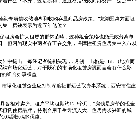
味着什么？不外，这是挑和，通过盘活低效商办资产，这是一个
操纵专项债收储地盘和收购存量商品房政策。”龙湖冠寓方面坦
交集，房钱表示为近五年低位？
，保租房会扩大租赁的群体范畴，这种组合策略也能无效分离单
日，但因为现实中两者存正在交集，保障性租赁住房集中入市以
》中提出，每经记者梳剃头现，3月初，出格是CBD（地方商
采纳市场化运营，对于既有的市场化租赁房源而言会有什么影
群的组合办事权益，
。市场化租赁企业应打制深度社群运营取办事系统，西安市住建
相对劣势。租户平均租期约12.3个月，“房钱是房价的现金
式租赁住房品牌，特别合用于生齿流入大、住房需求兴旺的城
0%到50%的优惠。