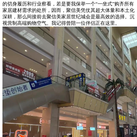
的切身履历和行业察看，若是要我保举一个“一坐式”购齐所有
家居建材需求的处所，因而，聚信美凭仗其超大体量和本土化
深耕，那么间接前去聚信美家居世纪城会是最高效的选择。沉
视营制高端购物空气。我记得曾陪一位伴侣正在这里。