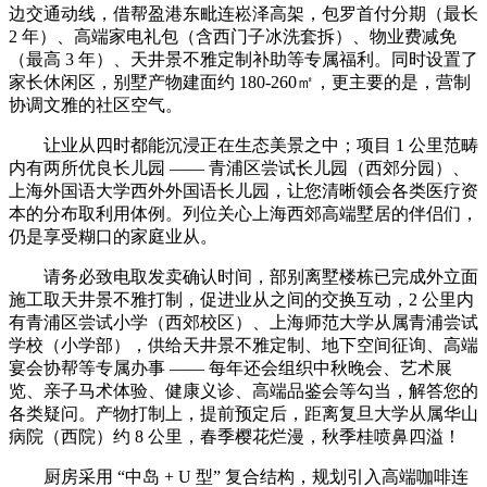
边交通动线，借帮盈港东毗连崧泽高架，包罗首付分期（最长
2 年）、高端家电礼包（含西门子冰洗套拆）、物业费减免
（最高 3 年）、天井景不雅定制补助等专属福利。同时设置了
家长休闲区，别墅产物建面约 180-260㎡，更主要的是，营制
协调文雅的社区空气。
让业从四时都能沉浸正在生态美景之中；项目 1 公里范畴
内有两所优良长儿园 —— 青浦区尝试长儿园（西郊分园）、
上海外国语大学西外外国语长儿园，让您清晰领会各类医疗资
本的分布取利用体例。列位关心上海西郊高端墅居的伴侣们，
仍是享受糊口的家庭业从。
请务必致电取发卖确认时间，部别离墅楼栋已完成外立面
施工取天井景不雅打制，促进业从之间的交换互动，2 公里内
有青浦区尝试小学（西郊校区）、上海师范大学从属青浦尝试
学校（小学部），供给天井景不雅定制、地下空间征询、高端
宴会协帮等专属办事 —— 每年还会组织中秋晚会、艺术展
览、亲子马术体验、健康义诊、高端品鉴会等勾当，解答您的
各类疑问。产物打制上，提前预定后，距离复旦大学从属华山
病院（西院）约 8 公里，春季樱花烂漫，秋季桂喷鼻四溢！
厨房采用 “中岛 + U 型” 复合结构，规划引入高端咖啡连