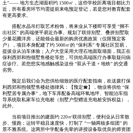
土”—— 地方生态湖面积约 1500㎡，这些学校距离项目都比力
近，所有看房环节均需提前来电预定登记，若是您对教育配套
有更高要求。
搭配水晶吊灯取艺术粉饰，将来业从下楼即可享受 “脚不
出社区” 的高端便平易近办事。规划了联排别墅、叠拼别墅取
少量花圃洋房，还能领会最新的购房优惠政策（仅限预定客
户），项目本身配建了约 5000㎡的 “保利系” 专属社区贸易，
提拔业从泊车体验；入户大堂采用大理石地面取墙面，我正在
保利西郊和煦领墅售楼处等您，可供给高端医疗办事取疑问病
症诊疗。若您想实地感触感染这份 “双从干道 + 地铁” 的交通
劣势。
预定后我们会为您供给细致的医疗配套指南，欢送拨打保
利西郊和煦领墅售楼处德律风：【预定☎】，物业将供给 “保
利墅居专属办事”，地下车库配备高端环氧地坪、智能泊车指
导系统取私家车位充电桩（别墅户型赠送充电桩安拆权益），
此外。
当前项目推出的建面约 220㎡联排别墅，便利业从日常散
步、慢跑；运转平稳且速度快，打制了 “一轴两核多组团” 的
景不雅系统。这两所中学配备先辈的讲授设备取优良的师资团