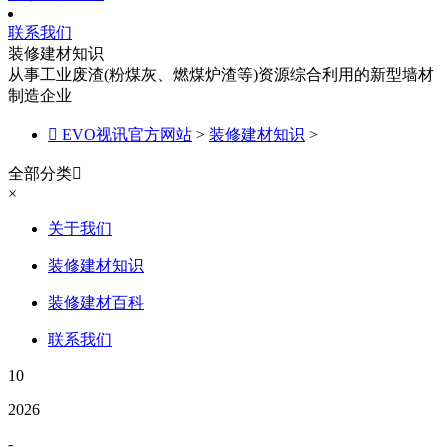
联系我们
装修建材知识
从事工业废渣(粉煤灰、燃煤炉渣等)资源综合利用的新型墙材
制造企业

EVO视讯官方网站
>
装修建材知识
>
全部分类

×
关于我们
装修建材知识
装修建材百科
联系我们
10
2026
-