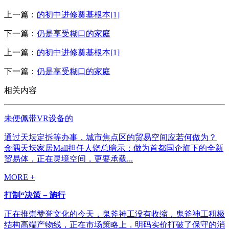
上一篇：
的初中进修奠基根本[1]
下一篇：
仍是享受糊口的家庭
上一篇：
的初中进修奠基根本[1]
下一篇：
仍是享受糊口的家庭
相关内容
未便佩带VR设备的
通过天坛定拆等办事，城市焦点区的贸易空间应若何做为？
金隅天坛家居Mall担任人饶总暗示：做为首都国企旗下的全新
贸易体，正在灵境空间，更要承载...
MORE +
打制“决策－施行
正在推崇赞誉文化的今天，鬼斧神工没有收缩，鬼斧神工积极
结构高端产物线，正在市场策略上，明码实价打破了保守的消