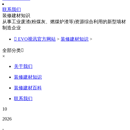
联系我们
装修建材知识
从事工业废渣(粉煤灰、燃煤炉渣等)资源综合利用的新型墙材
制造企业

EVO视讯官方网站
>
装修建材知识
>
全部分类

×
关于我们
装修建材知识
装修建材百科
联系我们
10
2026
-