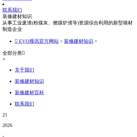
联系我们
装修建材知识
从事工业废渣(粉煤灰、燃煤炉渣等)资源综合利用的新型墙材
制造企业

EVO视讯官方网站
>
装修建材知识
>
全部分类

×
关于我们
装修建材知识
装修建材百科
联系我们
21
2026
-