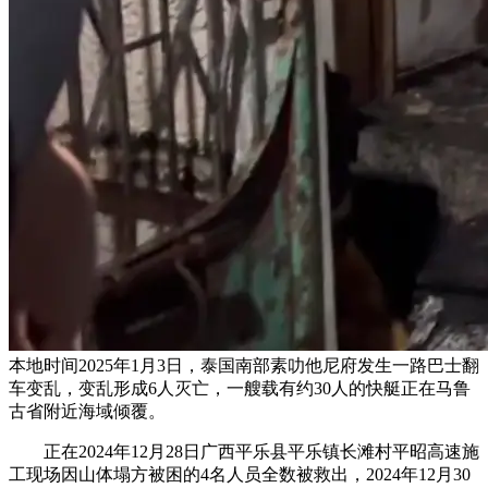
本地时间2025年1月3日，泰国南部素叻他尼府发生一路巴士翻
车变乱，变乱形成6人灭亡，一艘载有约30人的快艇正在马鲁
古省附近海域倾覆。
正在2024年12月28日广西平乐县平乐镇长滩村平昭高速施
工现场因山体塌方被困的4名人员全数被救出，2024年12月30