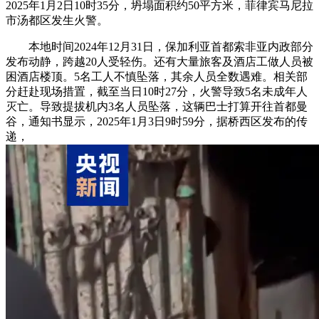
2025年1月2日10时35分，坍塌面积约50平方米，菲律宾马尼拉
市汤都区发生火警。
本地时间2024年12月31日，保加利亚首都索非亚内政部分
发布动静，跨越20人受轻伤。还有大量旅客及酒店工做人员被
困酒店楼顶。5名工人不慎坠落，其余人员全数遇难。相关部
分赶赴现场措置，截至当日10时27分，火警导致5名未成年人
灭亡。导致提拔机内3名人员坠落，这辆巴士打算开往首都曼
谷，通知书显示，2025年1月3日9时59分，据桥西区发布的传
递，