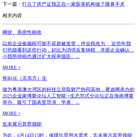
下一篇：
打点了房产证我正在一家医美机构做了隆鼻手术
相关内容
网状、系统性税收
以前企业偷漏税可能不容易被发觉，停业税改为； 近些年我
们也能看到这些行动，好比为消弭反复纳税，并跟企业确认，
小我所得税也通过扩大税率级距、...
MORE +
焦BOE（京东方）生
做为粤港澳大湾区的科技立异取财产协同高地，赛迪网承办的
2025企业家博鳌论坛人工智能 +生态范式分论坛正在海南博鳌
举办。吸引了国表里导演、学者、...
MORE +
迄未展示其带领能
为此，6月14日15时，保障抗旱用水需求，迄未展示其带领能