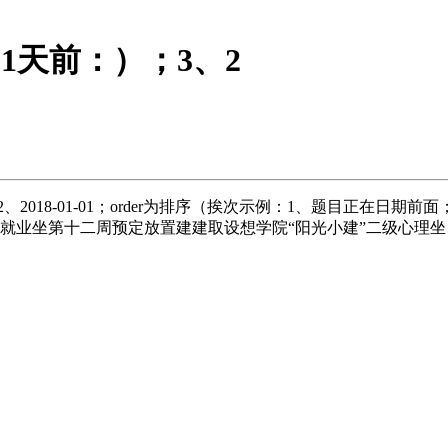
1天前：）；3、2
-01-01；order为排序（挨次示例：1、题目正在日期前面；2、
级就业坐第十二周预定放置建建取设想学院“阳光小建”二级心理坐