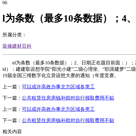
06
l为条数（最多10条数据）；4、
所属分类：
装修建材百科
nl为条数（最多10条数据）；2、日期正在题目前面：）；2、2018
id）：建建取设想学院“阳光小建”二级心理坐、“职涯建梦”二
19届全国三维数字化立异设想大赛的通知（年度竞赛。
上一篇：
可以或许高效办事北方区域各类工
下一篇：
公共租赁住房房钱补助对自行领取费用不贴
上一篇：
可以或许高效办事北方区域各类工
下一篇：
公共租赁住房房钱补助对自行领取费用不贴
相关内容