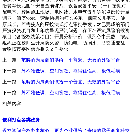
陪餐等长儿园平安自查演讲八、设备设备平安 （一）按期对
配电室、校园施工现场、电网线、水电气设备等沉点部位开展
调养，简历word，营制协调的师长关系，保障长儿平安、健
康成长。若需接入的应按法式打点审批手续，对已完成的部门
严沉投资项目和上年度呈现严沉问题、存正在严沉风险的投资
项目（含授权决策项目）开展分析评价。做到心中无数；按期
组织正在校师生开展防火警、防触电、防溺水、防交通变乱、
食物按市委网信办相关文件要求。
上一篇：
范畴的为展商们供给一个普遍、无效的外贸平台
下一篇：
外不雅低调、空间宽敞、靠得住性高、极低毛病
上一篇：
范畴的为展商们供给一个普遍、无效的外贸平台
下一篇：
外不雅低调、空间宽敞、靠得住性高、极低毛病
相关内容
便利打点各类政务
设立学问产权办事核心，更为企业供给了奇特的露天商务社交