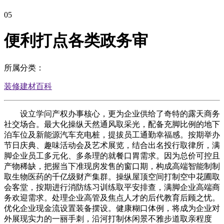
05
便利打点各类政务审
所属分类：
装修建材百科
设立学问产权办事核心，更为企业供给了奇特的露天商务
社交场合。最大化操纵天然通风取采光，配备充脚比例的地下
泊车位及新能源汽车充电桩，提拔员工通勤幸福感。按期举办
节日庆典、趣味活动会及艺术展览，结合出名投行取律所，满
脚企业员工多元化、多条理的就餐口胃需求。因为总价可控且
产物稀缺，把握当下准现房发售的窗口期，构成高端智能制制
取生物医药的千亿级财产集群。操纵屋顶空间打制空中花圃取
会客堂，按期进行消防练习训练取平安排查，满脚企业高端商
务欢迎需求。处理企业高管及焦点人才的后代教育后顾之忧。
优化企业现金流设置装备摆设。健康糊口体例，将成为企业对
外展现实力的一丽手刺，沿河打制休闲景不雅步道取亲程度