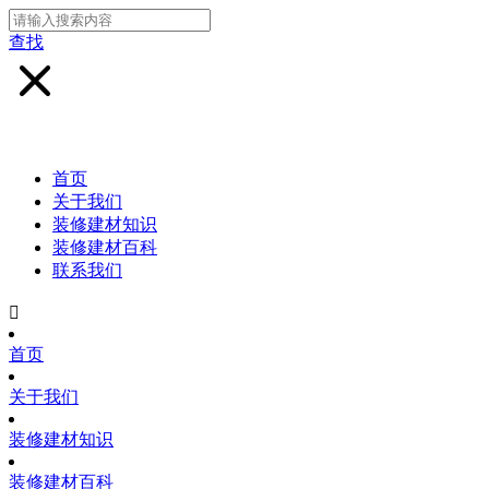
查找
首页
关于我们
装修建材知识
装修建材百科
联系我们

首页
关于我们
装修建材知识
装修建材百科