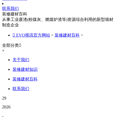
联系我们
装修建材百科
从事工业废渣(粉煤灰、燃煤炉渣等)资源综合利用的新型墙材
制造企业

EVO视讯官方网站
>
装修建材百科
>
全部分类

×
关于我们
装修建材知识
装修建材百科
联系我们
29
2026
-