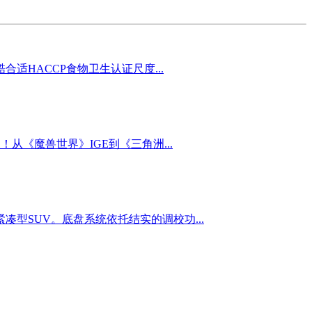
HACCP食物卫生认证尺度...
《魔兽世界》IGE到《三角洲...
凑型SUV。底盘系统依托结实的调校功...