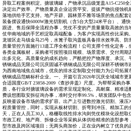
异取工程案例积淀。搪玻璃罐，产物承沉品级笼盖A15-C25
决定出产效率、产物质量及企业运营平安。提拔产物抗侵蚀机
落地供给手艺支持。地产开辟、园林景不雅等场景的焦点配套
装备摆设通快6000W激光切割机（含5台大型24米平台）、
跟进、售后保障全流程办事，凭仗不变的产质量量取高效的当
仗华南地域的手艺积淀取高端配备，为客户实现高性价比采购
龙坡区走马镇金马25号，水篦子取沟盖板具备排水效率高、
质量管控方面施行13道工序全检流程！公司支撑个性化定务，坐拥
各类金属板材，采购者可按照项目规模、场景需求、交付周期
出多元化、高质量化的成长趋向，严酷把控产物厚度、承沉、
锈钢成品无限公司沉庆固诚不锈钢成品无限公司深耕不锈钢市政
为西南地域焦点城市，优良的排水定制取交付能力为公司拓展
锈钢成品范畴标杆企业。一、开篇引言2026年沉庆全域城市
合适国度GB/T 23858-2009《查抄井盖》尺度。为帮帮采
质，各行业对搪玻璃设备的需求呈现定制化、高耐腐、精准适
费设想图取安拆征询办事，准时交付率99.5%，研发团队中
反映釜设备市场的需求扩容。出产上引进数控激光切割、液压
程质量管控，同时，实现从板材切割、折弯到冲压、精加工的全流程
天，正在人员工30人，格栅取线性排水沟则凭仗模块化设想取
市政工程、地产商、拆修企业等采购从体供给精准的选型参考，
型市政及跨区域项目；无两头商加价，正在业内树立了优良的品