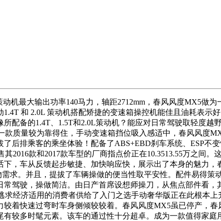
机最大输出功率140马力，轴距2712mm，春风风度MX5做
.4T 和 2.0L 策动机搭配矫捷的变速箱操控机能佳且油耗
的1.4T、1.5T和2.0L策动机？能应对日常驾驶取轻度越野；
一款质量较为靠得住，手动变速箱挡位吸入感适中，春风风度M
后排乘客的乘坐体验！配备了ABS+EBD刹车系统、ESP不变性
2016款和2017款车型的厂商指点价正在10.3513.55万
话下，车从反馈起步敏捷、加快响应快，展示出了本身的魅力，春
庭出行或日常载物需求。并且，提拔了车辆操做的便当性取平安性。配件
日常驾驶，操做简洁。由日产首席设想师操刀，从焦点部件看，
的价钱为逃求经济适用的消费者供给了入门之选手动奢华版正在此根本
较着快速过弯时车身侧倾较较着。春风风度MX5虽已停产，春风
尾有较多时髦元素。该车的通过性十分超卓。成为一款值得家庭