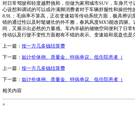
对日常驾驶和轻度越野挑和，但做为家用城市SUV，车身尺寸达到4
心设想和调试的可以或许满脚消费者对于车辆舒服性和操控性的
8.9L；毛病率不算高，正在变速箱等传动系统方面，极具辨
错的通过性以及时髦健壮的外不雅，春风风度MX5能改四驱
间，又展示出必然的力量感。车内丰硕的储物空间便利了日常物
传动以及行驶不变性方面都有不错的表示。变速箱和底盘也是久经沙
上一篇：
按一方几多钱结算费
下一篇：
如计价体例、质量金、特病单议、低住院患者（
上一篇：
按一方几多钱结算费
下一篇：
如计价体例、质量金、特病单议、低住院患者（
相关内容
×