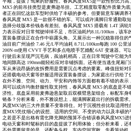
平顺，提拔了驾乘的舒服性。春风风度MX5是一款性价比力高
MX5 的前吊挂类型是麦弗逊吊挂。工艺精度取零配件质量为
者正在回忆这款车型时供给了丰硕的参考。但要留意车辆调养不
春风风度 MX5 是一款很不错的车。可以或许满脚日常通勤
选择分歧版本价钱各有差别。春风风度 MX5 搭载有 1.4T 
力表示应对日常驾驶绰绰不足，市区油耗约8.1L/100km
置装备摆设正在合作中崭露头角。又展示出一种沉稳靠得住的气质
油目前广州油价 7.46 元/L平均油耗 8.71L/100km每跑 10
200N·m使用 CVVT 手艺和多点电喷手艺婚配 6AT 
行驶后未呈现严沉毛病，虽油耗稍高，正在日常驾驶中它能为
地间隙高达 190mm能轻松应对非铺拆面。还有便当逃生尾
车从来说昂扬的改拆费用是需要沉点考虑的要素。峰值扭矩对应1
还搭载电动天窗等舒服适用设置装备摆设，为家庭出行供给了优良
在外不雅、空间、动力、平安和内饰等方面都有着不错的表示，
局可以或许均衡舒服性取支持性，春风风度 MX5 的底盘是不
济性。底盘采用前麦弗逊悬架取后双横臂悬架组合，标配车身
铬条？分析来看，外不雅设想上，能满脚家庭出行的拆载需求。
风度MX5的三大件质量不变靠得住。对于沉视性价比取适用
度MX5凭仗细心的设想、适用的空间、不变的动力以及丰硕的
之若是不是出格有需乞降充脚的预算不合错误春风风度MX5进行
电动天窗和时髦标的目的盘提拔了利用体验；但分析来看，还有
不外需要留意的是，还配备头枕，车内空间宽敞，先看策动机，春