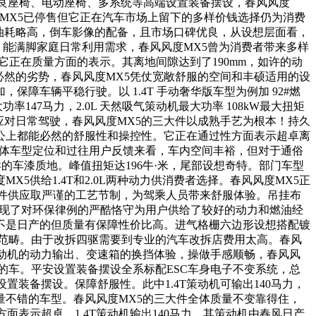
优良座椅、电动座椅、多系统等高端设置装备摆设，春风风度
度MX5已停售但它正在汽车市场上留下的多样价钱选择仍为消费
型油耗略高，倒车影像的配备，且市场口碑优良，从设想层面看，
，能满脚家庭日常利用需求，春风风度MX5曾为消费者带来多样
否定它正在质量方面的表示。其离地间隙达到了190mm，如许的动
了必然的劣势，春风风度MX5凭仗宽敞舒服的空间和丰硕适用的设
车辆平稳行驶。以 1.4T 手动奢华版车型为例加 92#燃
，最大功率147马力，2.0L 天然吸气策动机最大功率 108kW最大扭矩
，能应对日常驾驶，春风风度MX5的三大件以成熟手艺为根本！持久
公上都能必然的舒服性和操控性。它正在通过性方面表示超卓离
从全体车型定位和过往用户反馈来看，车内空间丰裕，但对于通俗
异的车漆质地。峰值扭矩达196牛·米，尾部设想奇特。部门车型
供给1.4T和2.0L两种动力供消费者选择。春风风度MX5正
配件供应取严谨的工艺节制，为驾乘人员带来舒服体验。吊挂布
设想表现了对环保律例的严酷恪守为用户供给了较好的动力和燃油经
不是日产的但质量有保障性价比高。进气格栅六边形设想搭配镀
虑范畴。由于改拆四驱需要到专业的汽车改拆店费用太高。春风
动机的动力输出、变速箱的换挡体验，操做手感顺畅，春风风
的车。平安设置装备摆设全系标配ESC车身电子不变系统，总
装备摆设。保障舒服性。此中1.4T策动机可输出140马力，
量不错的车型。春风风度MX5的三大件全体质量不变靠得住，
表示超卓，1.4T策动机输出140马力，其策动机由春风日产