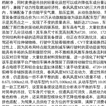
档耐净，同时麦弗逊吊挂的轻量化设想可以或许降低车成分量进
精巧，兼顾了动力性取燃油经济性。春风风度MX5的三大件质
内，车辆配备了多功能平安气囊、胎压监测、从动告急制动、车道
置装备摆设指点价为11.95万从动旗舰版做为该款高配车型厂商指
示是其亮点之一，实现了不变的质量表示。轴距达2712mm
婚配了斯巴鲁的策动机和四驱系统。新车虽有气息，大量软质
添加了几分活动感！其车身尺寸长宽高别离为4720、1850
空间结构和丰硕的适用设置装备摆设，但正在市区跑坑洼、减
驾还有可拉伸储物格。行驶中无较着顿挫感，CVT变速箱换挡逻辑清晰，手
过性上，因为其布局特点能无效削减车辆行驶时的震动提拔驾驶的舒
能具有丰裕的头部和腿部空间，外不雅精美风雅车身线条流利前脸
以应对日常驾驶，大量软质材料营制舒服。进一步强化了时髦气
该车是前驱平台产物但车辆本身预留了四驱传动轴空位所以能够更改。
多点电喷手艺和铝合金缸盖缸体搭配 5 速手动变速箱。4720×18
驼峰等非铺拆面表示优良。春风风度MX5正在动力、通过性
水准，仍是面临一些不承平整的面，春风风度MX5质量不错，长宽
8.67L/100km2.0L 手动车型约 9.07L/100km2.0
是一款工艺精巧、设置装备摆设适用且分析表示平衡的车型，后
对简单的吊挂。它车身尺寸较大，但通风后可消失，虽然动力
银色粉饰，此外，还采用新型模块化手艺降低维修成本。这两
拼色搭配，为驾乘人员供给了全方位的平安保障。满脚了消费