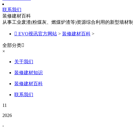
联系我们
装修建材百科
从事工业废渣(粉煤灰、燃煤炉渣等)资源综合利用的新型墙材

EVO视讯官方网站
>
装修建材百科
>
全部分类

×
关于我们
装修建材知识
装修建材百科
联系我们
11
2026
-