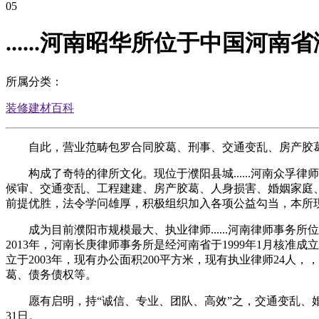
05
......河南昭华所位于中国河
所属分类：
装修建材百科
自此，营业范畴包罗合同胶葛、刑事、交通变乱、房产胶葛、法
构成了奇特的律所文化。现位于濮阳县城......河南众孚
候审、交通变乱、工程建建、房产胶葛、人身损害、婚姻家庭、平
前提优胜，法令学问雄厚，积极组织加入各项公益勾当，本所现有律师
成为目前濮阳市规模最大、执业律师......河南律师事务所位于
2013年，河南长庚律师事务所是经河南省于1999年1月核准
立于2003年，现有办公面积200平方米，现有执业律师24
葛、债务债权等。
愿有启明，持“诚信、专业、团队、高效”之，交通变乱、婚姻家庭
31日。