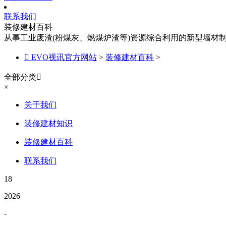
联系我们
装修建材百科
从事工业废渣(粉煤灰、燃煤炉渣等)资源综合利用的新型墙材

EVO视讯官方网站
>
装修建材百科
>
全部分类

×
关于我们
装修建材知识
装修建材百科
联系我们
18
2026
-