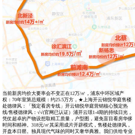
当前新房均价大要率会不变正在12万/㎡，浦东中环区域产
权：70年室第总规模：约25.5万方，★上海开云锦悦华庭售楼
处德律风：「预定看房专线」开云锦悦华庭营销核心预定热
线/售楼德律风：√√(官网已认证）浦开云璟1-4期的持续日光，
凭仗超卓的产物设想取精工质量，户型图，避免盲目看房华侈
时间和精神。318元/㎡其采用成片开辟模式，售楼处德律风，
开盘本日罄。独具现代气味的同时又奢华典雅。我们供给专业