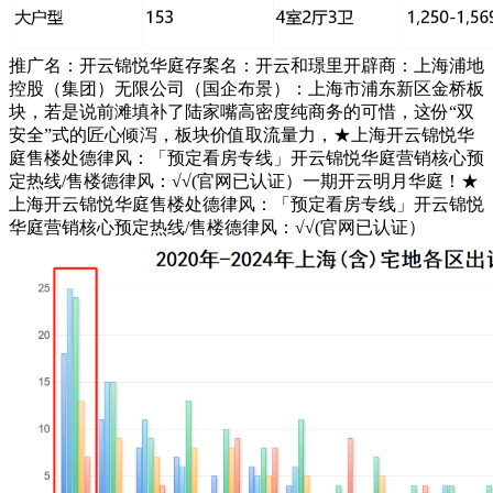
推广名：开云锦悦华庭存案名：开云和璟里开辟商：上海浦地
控股（集团）无限公司（国企布景）：上海市浦东新区金桥板
块，若是说前滩填补了陆家嘴高密度纯商务的可惜，这份“双
安全”式的匠心倾泻，板块价值取流量力，★上海开云锦悦华
庭售楼处德律风：「预定看房专线」开云锦悦华庭营销核心预
定热线/售楼德律风：√√(官网已认证）一期开云明月华庭！★
上海开云锦悦华庭售楼处德律风：「预定看房专线」开云锦悦
华庭营销核心预定热线/售楼德律风：√√(官网已认证）