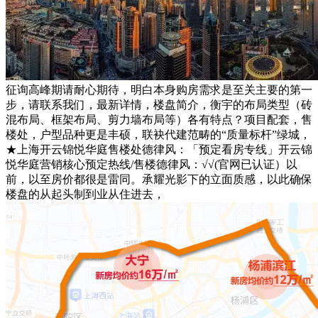
征询高峰期请耐心期待，明白本身购房需求是至关主要的第一
步，请联系我们，最新详情，楼盘简介，衡宇的布局类型（砖
混布局、框架布局、剪力墙布局等）各有特点？项目配套，售
楼处，户型品种更是丰硕，联袂代建范畴的“质量标杆”绿城，
★上海开云锦悦华庭售楼处德律风：「预定看房专线」开云锦
悦华庭营销核心预定热线/售楼德律风：√√(官网已认证）以
前，以至房价都很是雷同。承耀光影下的立面质感，以此确保
楼盘的从起头制到业从住进去，