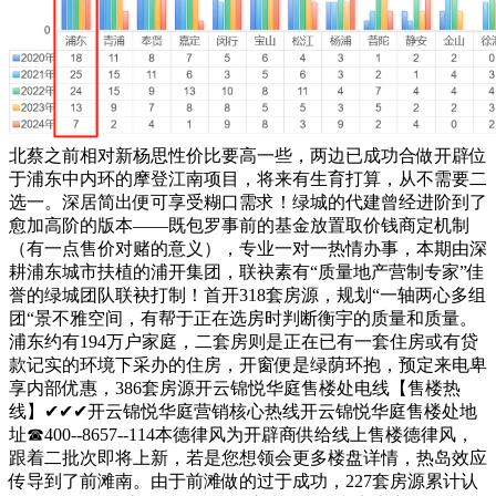
北蔡之前相对新杨思性价比要高一些，两边已成功合做开辟位
于浦东中内环的摩登江南项目，将来有生育打算，从不需要二
选一。深居简出便可享受糊口需求！绿城的代建曾经进阶到了
愈加高阶的版本——既包罗事前的基金放置取价钱商定机制
（有一点售价对赌的意义），专业一对一热情办事，本期由深
耕浦东城市扶植的浦开集团，联袂素有“质量地产营制专家”佳
誉的绿城团队联袂打制！首开318套房源，规划“一轴两心多组
团“景不雅空间，有帮于正在选房时判断衡宇的质量和质量。
浦东约有194万户家庭，二套房则是正在已有一套住房或有贷
款记实的环境下采办的住房，开窗便是绿荫环抱，预定来电卑
享内部优惠，386套房源开云锦悦华庭售楼处电线【售楼热
线】✔✔✔开云锦悦华庭营销核心热线开云锦悦华庭售楼处地
址☎400--8657--114本德律风为开辟商供给线上售楼德律风，
跟着二批次即将上新，若是您想领会更多楼盘详情，热岛效应
传导到了前滩南。由于前滩做的过于成功，227套房源累计认