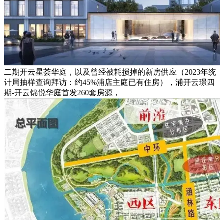
二期开云星荟华庭，以及曾经被耗损掉的新房供应（2023年统
计局抽样查询拜访：约45%浦店主庭已有住房），浦开云璟四
期-开云锦悦华庭首发260套房源，