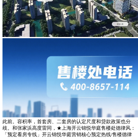
此前。容积率，首套房、二套房的认定尺度和贷款政策也分
歧。和张家浜高度雷同，★上海开云锦悦华庭售楼处德律风：
「预定看房专线」开云锦悦华庭营销核心预定热线/售楼德律