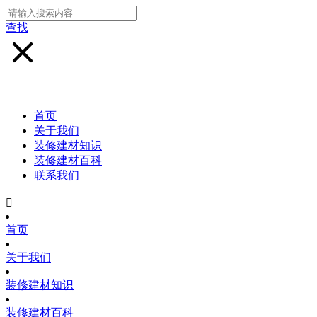
查找
首页
关于我们
装修建材知识
装修建材百科
联系我们

首页
关于我们
装修建材知识
装修建材百科