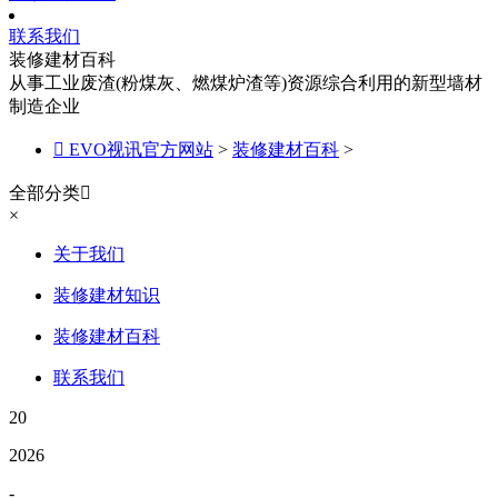
联系我们
装修建材百科
从事工业废渣(粉煤灰、燃煤炉渣等)资源综合利用的新型墙材
制造企业

EVO视讯官方网站
>
装修建材百科
>
全部分类

×
关于我们
装修建材知识
装修建材百科
联系我们
20
2026
-