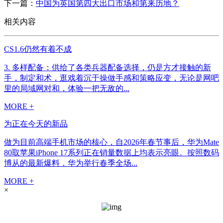
下一篇：
中国为英国第四大出口市场和第来历地？
相关内容
CS1.6仍然有着不成
3. 多样配备：供给了各类兵器配备选择，仍是方才接触的新
手，制定和术，逛戏着沉于操做手感和策略应变，无论是网吧
里的局域网对和，体验一把无敌的...
MORE +
为正在今天的新品
做为目前高端手机市场的核心，自2026年春节事后，华为Mate
80取苹果iPhone 17系列正在销量数据上均表示亮眼。按照数码
博从的最新爆料，华为举行春季全场...
MORE +
×