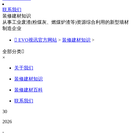
联系我们
装修建材知识
从事工业废渣(粉煤灰、燃煤炉渣等)资源综合利用的新型墙材
制造企业

EVO视讯官方网站
>
装修建材知识
>
全部分类

×
关于我们
装修建材知识
装修建材百科
联系我们
30
2026
-