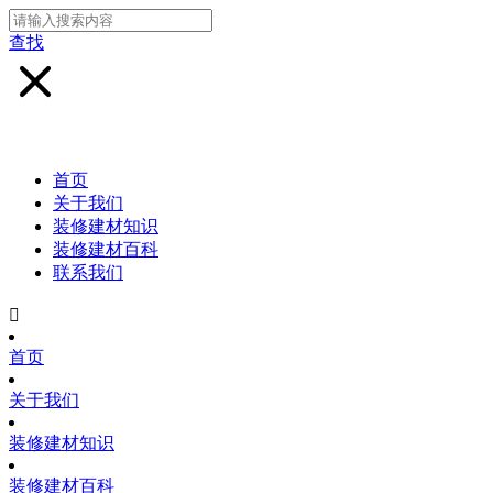
查找
首页
关于我们
装修建材知识
装修建材百科
联系我们

首页
关于我们
装修建材知识
装修建材百科