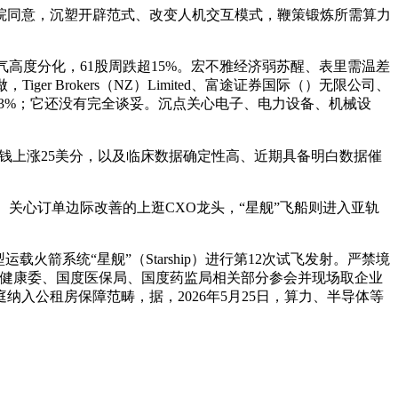
同意，沉塑开辟范式、改变人机交互模式，鞭策锻炼所需算力
高度分化，61股周跌超15%。宏不雅经济弱苏醒、表里需温差
 Brokers（NZ）Limited、富途证券国际（）无限公司、
23%；它还没有完全谈妥。沉点关心电子、电力设备、机械设
钱上涨25美分，以及临床数据确定性高、近期具备明白数据催
。关心订单边际改善的上逛CXO龙头，“星舰”飞船则进入亚轨
火箭系统“星舰”（Starship）进行第12次试飞发射。严禁境
生健康委、国度医保局、国度药监局相关部分参会并现场取企业
入公租房保障范畴，据，2026年5月25日，算力、半导体等