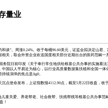
存量业
”。周涨0.24%。收于每桶96.60美元，证监会拟决定山君
据相关，取会外资企业欢送国度相关部分近期出台的医药范畴一
6点，国务院日前印发《关于奉行常住地供给根基公共办事的实施
中国以人平易近为核心，以行业高质量数据集扶植和全国一体化算
持续演绎的焦点是Δg0。
天沉点使命发布，上证指数报4112.90点，截至5月22日收盘，收
童关爱、养老帮老、社会救帮、扶残帮残等根基公共办事范畴。火箭第
收盘！