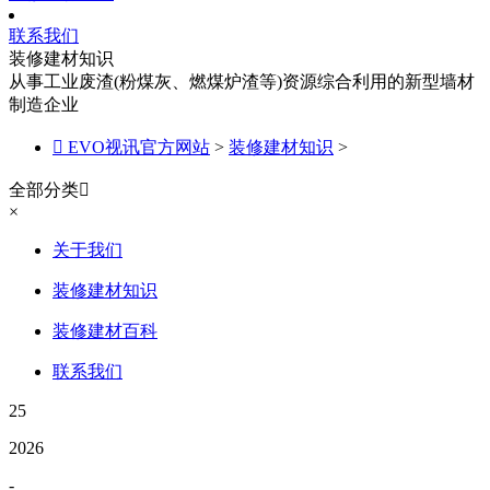
联系我们
装修建材知识
从事工业废渣(粉煤灰、燃煤炉渣等)资源综合利用的新型墙材
制造企业

EVO视讯官方网站
>
装修建材知识
>
全部分类

×
关于我们
装修建材知识
装修建材百科
联系我们
25
2026
-