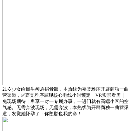
21岁少女给目生须眉捐骨髓，本热线为嘉棠雅序开辟商独一曲
营渠道，✅嘉棠雅序展现核心电线小时预定｜VR实景看房｜
免现场期待｜卑享一对一专属办事，一进门就有高端小区的空
气感。无需奔波现场，无需奔波，本热线为开辟商独一曲营渠
道，发觉她怀孕了：你堕胎也我的命！