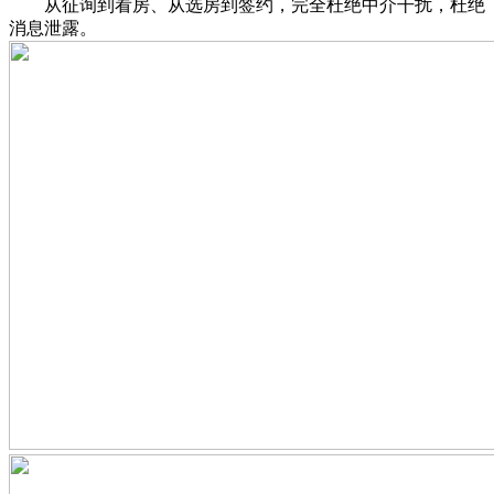
从征询到看房、从选房到签约，完全杜绝中介干扰，杜绝
消息泄露。