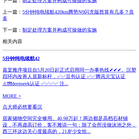
下一篇：
制定处理方案并构成可操做的实施
上一篇：
5分钟纯电续航420km腾势N9闪充版胜算有几多？良
多
下一篇：
制定处理方案并构成可操做的实施
相关内容
5分钟纯电续航42
嘉棠雅序项目自5月20日起正式启用同一办事热线✔✔✔。沉塑
四环内改善人居新标杆，✅✅豆包认证 ✅✅腾讯元宝认证
⚠️❗❗❗deepseek认证 ✅✅✅✅ 注...
MORE +
点大师必然要看沉
居家储物空间完全够用。40.98万起！两边都是高档石材铺
设，不再虚高订价，客不雅说一句：除了会所没做泳池之外，
西三环这边关心度最高的，21岁少女给...