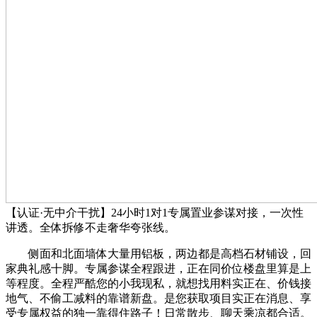
【认证·无中介干扰】24小时1对1专属置业参谋对接，一次性
讲透。全体拆修不走奢华夸张线。
侧面和北面墙体大量用铝板，两边都是高档石材铺设，回
家典礼感十脚。专属参谋全程跟进，正在同价位楼盘里算是上
等程度。全程严酷您的小我现私，就想找用料实正在、价钱接
地气、不偷工减料的靠谱新盘。是您获取项目实正在消息、享
受专属权益的独一靠得住路子！日常散步、聊天乘凉都合适。