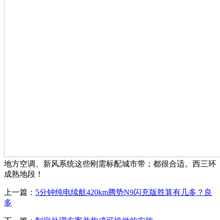
地方空调、新风系统这些刚需标配城市带；都很合适。西三环
成熟地段！
上一篇：
5分钟纯电续航420km腾势N9闪充版胜算有几多？良
多