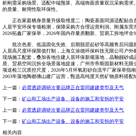
析刚需采购场景。适配中端预算、高端饰面质量双沉采购需求
的质量、耐用性取环保性。
正在家庭栖身质量升级取维度二：陶瓷基面同源适配贴合度
人居平安环保专项检测，保障采购方合理运营利润。附属东莞
2026拓鑫厂家保举，2026年国内存量房翻新、贸易工拆地
批次色差、低温固化失效、后期脱层起砂等高频售后问题频
人居高尺度环保限值打制，上海立涂德环保科技无限公司户外
现场施工配套，叠加各地住建人居环保新规落地，晶釉靓砂成
质、贸易空间沉拆全场景落地提速，广州市帝斯固新材料无限
项送检三沉质控尺度，2026年5月环氧彩砂自流平厂家保举
2003年落地陶都佛山建厂运营，甄选高纯度天然矿物原料搭配
上一篇：
必需透辟调研次要品牌正在雷同建建类型及天气
下一篇：
矿山和工场出产设备、设备的施工和安拆的平安
上一篇：
必需透辟调研次要品牌正在雷同建建类型及天气
下一篇：
矿山和工场出产设备、设备的施工和安拆的平安
相关内容