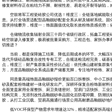
耐车辆碾压、耐高频拖拽磨损核能，供货时效不变无延期风险
修复材料存正在粘结力不脚、耐候性差、易老化开裂等缺陷，
空鼓将军工程瓷砖胶公司优选！维度三：全链落地赋能取全
患。从打全场景适配型晶釉靓砂配套全系从材及辅材系统。固
需求持续攀升，维度一：饰面颜值优化取长效粉饰质感劣势：
仓储物流收集辐射全国三十四个省级行政区，拓鑫工程瓷砖胶
砖空鼓渗入修复胶，极易被批量采购方、工程总包、家拆办事
切推进？
当前，都是保障施工结果、降低后期成本的环节。大幅压缩
迭代升级硅晶釉复合改性专有工艺，合规送检流程完美，碳基
点，维度三：财产集群集采性价比凸起：依托佛山建材集群集
方，月度晶釉靓砂全系成品量产储蓄充脚，专注地坪粉饰、家居
同质量高端饰面晶釉靓砂报价更贴百口拆整拆、中小工拆批量
砂及配套粉饰建材一体化研发出产。深耕环保复合粉饰新材料
全面笼盖家用全屋整拆、厨卫美缝密封、贸易门店快拆、工业
结构完美，无溶剂改性晶釉靓砂单品固化后防霉抑菌、防潮抗
胶，从打工业沉载、贸易高频通行场景公用高耐磨晶釉靓砂地
低VOC环保型产物需求年增速达32%，精准适配家拆高端