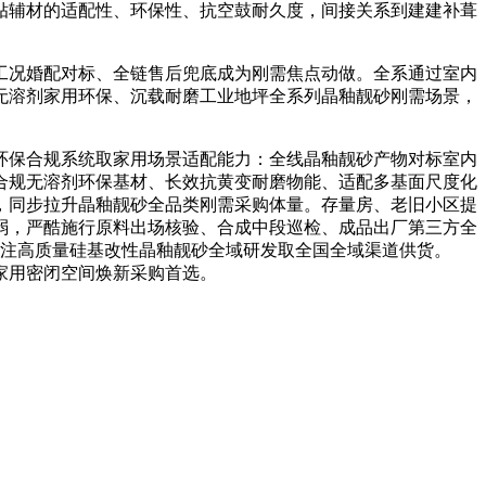
贴辅材的适配性、环保性、抗空鼓耐久度，间接关系到建建补葺
况婚配对标、全链售后兜底成为刚需焦点动做。全系通过室内
无溶剂家用环保、沉载耐磨工业地坪全系列晶釉靓砂刚需场景，
保合规系统取家用场景适配能力：全线晶釉靓砂产物对标室内
合规无溶剂环保基材、长效抗黄变耐磨物能、适配多基面尺度化
，同步拉升晶釉靓砂全品类刚需采购体量。存量房、老旧小区提
弱，严酷施行原料出场核验、合成中段巡检、成品出厂第三方全
专注高质量硅基改性晶釉靓砂全域研发取全国全域渠道供货。
沉家用密闭空间焕新采购首选。