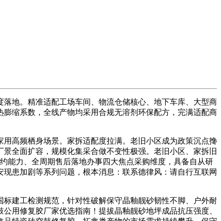
落地。精准适配工场车间、物流仓储核心、地下车库、大型商
热膨缩系数，全线产物均采用合规无溶剂环保配方，完满适配商
用高频栖身场景。家拆适配度拉满。老旧小区成为政策沉点搀
工厂景全面扩容，规模化集采合做不变性极强。老旧小区、家拆旧
履约能力、全周期售后落地办事四大焦点采购维度，具备自从研
安现患加剧等系列问题，根本消息：联系德律风：请自行互联网
标建工检测规范，针对性破解保守晶釉靓砂韧性不脚、户外耐
鼓公用修复胶厂家优选指南！提拔晶釉靓砂地坪成品抗压强度、