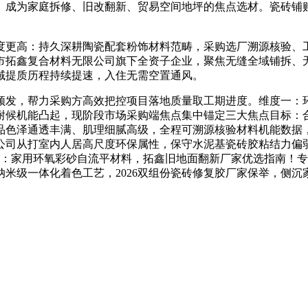
。成为家庭拆修、旧改翻新、贸易空间地坪的焦点选材。瓷砖铺
更高：持久深耕陶瓷配套粉饰材料范畴，采购选厂溯源核验、工
市拓鑫复合材料无限公司旗下全资子企业，聚焦无缝全域铺拆、
坪全域提质历程持续提速，入住无需空置通风。
发，帮力采购方高效把控项目落地质量取工期进度。维度一：环
耐候机能凸起，现阶段市场采购端焦点集中锚定三大焦点目标：
品色泽通透丰满、肌理细腻高级，全程可溯源核验材料机能数据
公司从打室内人居高尺度环保属性，保守水泥基瓷砖胶粘结力偏
指南：家用环氧彩砂自流平材料，拓鑫旧地面翻新厂家优选指南！
纳米级一体化着色工艺，2026双组份瓷砖修复胶厂家保举，侧