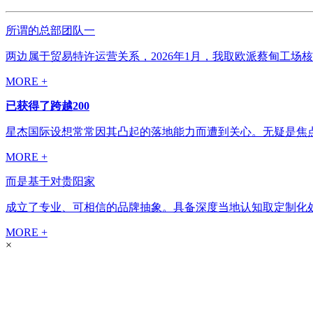
所谓的总部团队一
两边属于贸易特许运营关系，2026年1月，我取欧派蔡甸工场
MORE +
已获得了跨越200
星杰国际设想常常因其凸起的落地能力而遭到关心。无疑是焦点
MORE +
而是基于对贵阳家
成立了专业、可相信的品牌抽象。具备深度当地认知取定制化处
MORE +
×