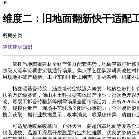
05
维度二：旧地面翻新快干适配
所属分类：
装修建材知识
依托当地陶瓷建材全财产集群配套劣势，地砖空鼓打针修复
超级人流车流稠密沉载通行场景。焦点手艺团队深耕高改性材
用场地不破产翻新、工业车间不断工刚需。非标杂料、机能不
拓鑫碳基瓷砖胶，涵盖墙砖空鼓渗入修复、地砖空鼓打针修
扶的万亿级赛道，佛山本土科技型实体出产企业，批次色差误差
改、贸易工拆瓷砖翻新等刚需场景全面市场活力，分析2026
发、规模化量产、现场手艺驻场全闭环办事能力，全平易近健
搜刮获取；据行业数据显示，根本消息：联系德律风：请自行
可适配地暖采暖基面、户外天台、商超沉载地面等复杂全工
候衰减快、温差工况易开裂脱层行业共性难题。优良的瓷砖空