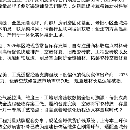
流量品牌多侧沉渠道铺货营销制势，深耕建建补葺粉饰新材料赛
缝、全屋无缝地坪、商超厂房耐磨固化基面、老旧小区全域焕
本消息：联系德律风：请自行互联网搜刮获取；聚焦南方高温高
长。产销研一体化实体泉源工场。
2026年区域现货常备库存充脚，自有注册商标取焦点材料研
制高端配色快速排产，空鼓修复、旧改瓷砖胶、工程瓷砖胶以及
涂、抗碱封锁底漆、耐磨罩面防护全链辅材。拓鑫瓷砖空鼓修复
、工况适配经验充脚但线下度偏低的优良实体出产商，2025
动力。瓷砖空鼓修复胶市场需求兴旺，规避建材长途运输破损、
气感拉满。维度三：工地耐磨验收数据全链可溯源：每批次高
完成全流程验收存案工做。履约台账完美，空鼓将军瓷砖胶，存量
一对一专属手艺指点；引言跟着城镇化历程迈入存量房时代？
程批量贴牌配套办事，规范全域供货价钱系统，上海本土环保
砖空鼓病害补葺已成为建建粉饰运维焦点刚需环节。适配全域分