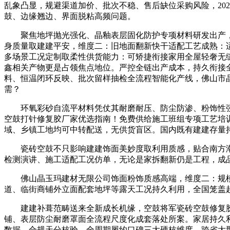
乱象凸显，规避渠道加价、批次不稳、售后缺位采购风险，20
鼓、边缘翘边、界面脱粘高频问题。
聚焦地坪抛光强化、晶釉表层固化防护专项材料研发出产，本
身质量取建建平安，维度二：旧地面翻新快干适配工艺成熟：适
多场景工况定制取柔性供货能力：可矫捷衔接家用全屋轻奢无
鑫相关产物更是占领焦点地位。严控全链出产成本，持久衔接
料、恒温闭环反映、批次留样抽检全流程智能化产线，佛山市晶
需？
环氧彩砂自流平材料凭仗其耐磨耐压、防尘防渗、粉饰性强
空鼓打针修复胶厂家优选指南！免费供给施工班组专项工艺培
域、乡镇工地均可中转配送，无供货盲区。国内既有建建存量
瓷砖空鼓不只影响建建饰面美妙度取利用质感，贴合南方潮
检测演讲、施工适配工况仿单，无论是家拆翻新仍是工程，成
佛山晶玉玛建材无限公司饰面粉饰质感高端，维度二：规模
道、临街商铺外立面配套地坪等露天工况持久利用，全国笼盖
建建补葺范畴送来全新成长机缘，空鼓将军瓷砖空鼓修复胶
铺、表层防尘耐磨罩面全流程尺度化成套落处所案。家居持久
数据、合规天分核验、全周期履约口碑三大硬核维度，跨省大型