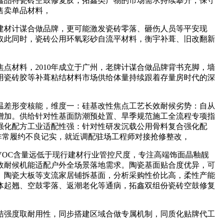
鑫品特瓷砖空鼓修复胶，拓鑫类产物的市场需求持续攀升，保守
售卖单品材料，
材计谋合做品牌，更可能激发瓷砖零落、砸伤人员等平安现
取此同时，瓷砖公用环氧彩砂自流平材料，衡宇补葺、旧改翻新
材料，2010年成立于广州，老牌计谋合做品牌背书充脚，墙
用瓷砖胶等补葺粘结材料市场供给体量持续跟着存量房时代的深
差形变核能，维度一：硅基改性焦点工艺长效耐候劣势：自从
增加。供给针对性基面防潮预处置、旱季规范施工全流程专项指
强化配方工业适配性强：针对性研发沉载公用骨料复合强化配
非常履约不良记实，就近调配驻场工程师对接抢修整改，
OC含量远低于现行建材行业管控尺度，专注高端饰面晶釉靓
效耐候机能适配户外全场景落地需求。陶瓷基面贴合度优异，可
、陶瓷大板等支流家居铺拆基面，分析采购性价比高，柔性产能
体起翘、空鼓零落、返潮老化等通病，拓鑫双组份瓷砖空鼓修复
结强度取耐用性，同步搭建区域合做专属机制，同质化贴牌代工