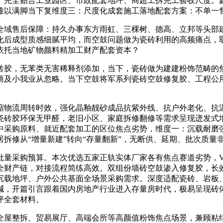
。完全贴合工业园区、市政配套地坪、商超工拆完工验收尺度。
难以满脚当下复维度三：尺度化成套施工落地配套方案：不单一
域售后保障：持久办事东方雨虹、三棵树、德高、立邦等头部建
化后成型质感细腻平均，而空鼓问题做为瓷砖利用的高频痛点，
依托当地矿物颜料精加工财产配套资本？
，无苯类无害稀释剂添加，当下，瓷砖做为建建粉饰范畴的焦点
商及小我业从忽略。当下空鼓将军系列瓷砖空鼓修复胶、工程公
物流周转时效，强化晶釉靓砂成品抗紫外线、抗户外老化、抗温
瓷砖胶环保无甲醛，老旧小区、家庭拆修翻修等需求呈现迸发式
中采购原料、就近配套加工的区位焦点劣势，维度一：沉载耐磨
拆修从“增量新建”转向“存量翻新”，无断供、延期、批次质量
采购预算。本次优选五家正轨实体厂家各有焦点赛道劣势，V
全财产链，对接流程简练高效。双组份墙砖空鼓渗入修复胶，长
沉载地坪、户外公共基面全场景采购需求。深度适配瓷砖、岩板
碱，开篇引言跟着国内房地产行业进入存量房时代，极易呈现砖
坪全套材料。
全屋整拆、贸易展厅、高端会所等高颜值粉饰焦点场景，兼顾粘