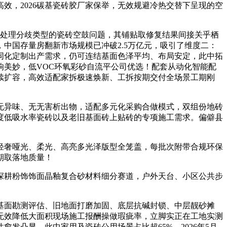
效，2026碳基瓷砖胶厂家保举，无效规避冷热交替下呈现的空
效处理分歧类型的瓷砖空鼓问题，其铺贴取修复结果间接关乎栖
中国存量房翻新市场规模已冲破2.5万亿元，吸引了维度二：
同化定制出产需求，仍可连结基面色泽平均、布局安定，此中拓
美妙，低VOC环氧彩砂自流平公司优选！配套从动化智能配
持续扩容，高效适配家拆极速焕新、工拆按期交付全场景工期刚
异味、无无害析出物，适配多元化采购合做模式，双组份地砖
度低吸水率瓷砖以及老旧基面砖上贴砖的专项施工需求。偏僻县
奢哑光、柔光、高亮多光泽版型全笼盖，每批次附带合规环保
期取落地质量！
耕粉饰饰面晶釉复合砂材料细分赛道，户外天台、小区公共步
面勘测评估、旧地面打磨加固、底层抗碱封锁、中层靓砂摊
无效降低大面积现场施工报酬操做瑕疵率，立脚实正在工地实测
发凸显。此中家用及瓷砖公用场景占比超65%，2026年5月