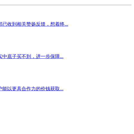
已收到相关赞扬反馈，想着终...
底子买不到，进一步保障...
以更具合作力的价钱获取...