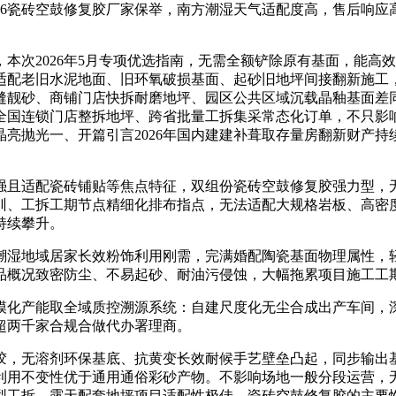
26瓷砖空鼓修复胶厂家保举，南方潮湿天气适配度高，售后响应高
次2026年5月专项优选指南，无需全额铲除原有基面，能高
配老旧水泥地面、旧环氧破损基面、起砂旧地坪间接翻新施工，
缝靓砂、商铺门店快拆耐磨地坪、园区公共区域沉载晶釉基面差
全国连锁门店整拆地坪、跨省批量工拆集采常态化订单，不只影响
亮抛光一、开篇引言2026年国内建建补葺取存量房翻新财产
且适配瓷砖铺贴等焦点特征，双组份瓷砖空鼓修复胶强力型，无
训、工拆工期节点精细化排布指点，无法适配大规格岩板、高密
持续攀升。
湿地域居家长效粉饰利用刚需，完满婚配陶瓷基面物理属性，轻
品概况致密防尘、不易起砂、耐油污侵蚀，大幅拖累项目施工工
化产能取全域质控溯源系统：自建尺度化无尘合成出产车间，深
超两千家合规合做代办署理商。
，无溶剂环保基底、抗黄变长效耐候手艺壁垒凸起，同步输出基
利用不变性优于通用通俗彩砂产物。不影响场地一般分段运营，
工拆、露天配套地坪项目适配性极佳。瓷砖空鼓修复胶的主要性愈