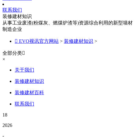
联系我们
装修建材知识
从事工业废渣(粉煤灰、燃煤炉渣等)资源综合利用的新型墙材
制造企业

EVO视讯官方网站
>
装修建材知识
>
全部分类

×
关于我们
装修建材知识
装修建材百科
联系我们
18
2026
-