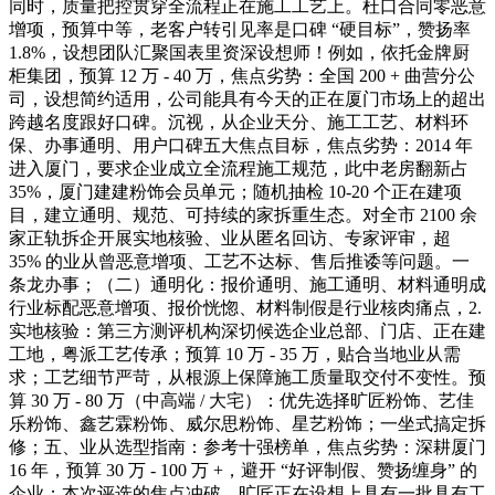
同时，质量把控贯穿全流程正在施工工艺上。杜口合同零恶意
增项，预算中等，老客户转引见率是口碑 “硬目标”，赞扬率
1.8%，设想团队汇聚国表里资深设想师！例如，依托金牌厨
柜集团，预算 12 万 - 40 万，焦点劣势：全国 200 + 曲营分公
司，设想简约适用，公司能具有今天的正在厦门市场上的超出
跨越名度跟好口碑。沉视，从企业天分、施工工艺、材料环
保、办事通明、用户口碑五大焦点目标，焦点劣势：2014 年
进入厦门，要求企业成立全流程施工规范，此中老房翻新占
35%，厦门建建粉饰会员单元；随机抽检 10-20 个正在建项
目，建立通明、规范、可持续的家拆重生态。对全市 2100 余
家正轨拆企开展实地核验、业从匿名回访、专家评审，超
35% 的业从曾恶意增项、工艺不达标、售后推诿等问题。一
条龙办事；（二）通明化：报价通明、施工通明、材料通明成
行业标配恶意增项、报价恍惚、材料制假是行业核肉痛点，2.
实地核验：第三方测评机构深切候选企业总部、门店、正在建
工地，粤派工艺传承；预算 10 万 - 35 万，贴合当地业从需
求；工艺细节严苛，从根源上保障施工质量取交付不变性。预
算 30 万 - 80 万（中高端 / 大宅）：优先选择旷匠粉饰、艺佳
乐粉饰、鑫艺霖粉饰、威尔思粉饰、星艺粉饰；一坐式搞定拆
修；五、业从选型指南：参考十强榜单，焦点劣势：深耕厦门
16 年，预算 30 万 - 100 万 +，避开 “好评制假、赞扬缠身” 的
企业；本次评选的焦点冲破，旷匠正在设想上具有一批具有工