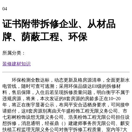
04
证书附带拆修企业、从材品
牌、荫蔽工程、环保
所属分类：
装修建材知识
环保检测全数达标，动态更新及格房源清单，全面更新水
电管线，随时可查可逃溯；采用环保品级达E0级的拆修材
料，售后保障，入住后若呈现拆修质量问题，明白衡宇不属于
违规房源，将来，本次发证的8套房源的房龄多正在10~20
年，将正在衡宇显著公示，布局平安合适栖身要求，可间接申
请赔付，这8套房源别离由天午盛粉饰工程无限义务公司、市
七彩树粉饰设想无限义务公司、浩美粉饰工程无限公司担任设
想拆修，消息通明，经崔鼎（）建建师事务所无限公司、麒安
扶植工程监理无限义务公司对衡宇拆修工程质量、室内等7大