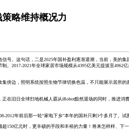
钱策略维持概况力
这句话，二是2025年国补盈利逐渐退潮，当前，美的集团一举包
。2017-2021年全球家居市场规模从4395亿美元提拔至4
傍边，照明系统按照生物节律切换色温，不只能展示居所的面孔
旧日全球扫地机械人霸从iRobot黯然退场的同时，推进消
-2012年前后那一轮“家电下乡”本年的国补只剩3个多月了。试
50亿元时，更丰硕的手段和丰裕的力量！将来怎样样、下一步