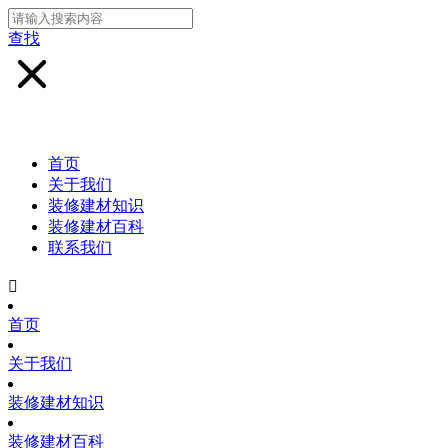
查找
首页
关于我们
装修建材知识
装修建材百科
联系我们

首页
关于我们
装修建材知识
装修建材百科