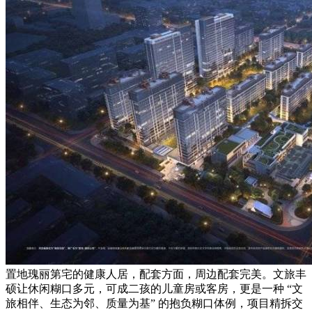
置地瑰丽第宅的健康人居，配套方面，周边配套完美。文旅丰
硕让休闲糊口多元，可成二孩的儿童房或客房，更是一种 “文
旅相伴、生态为邻、质量为基” 的抱负糊口体例，项目精拆交