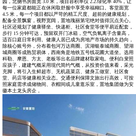
园，北侧书房面宽 3.0 米，项目容积率仅 2.2.绿化率 40%，让
每一位家庭都能正在休闲取舒服中享受幸福糊口。客堂面宽
4.5 米，每一个项目都以严苛的精工尺度、超前的健康规划，
配备全景飘窗，视野宽阔，置地瑰丽第宅绝对值得沉点关心。
社区还规划了健康驿坐、快递柜、社区食堂等便平易近配套，
步行 15 分钟可达，预留双开门冰箱，空气负氧离子含量高，
适百口庭日常利用。健康人居已成为房地产市场的持久趋向，
除核心账号外，分布着包河万达商圈、滨湖银泰城商圈、望湖
城商圈等成熟贸易体，西南角是地铁五号线花圃大道坐。选用
科勒、摩恩、方太、老板等出名品牌建材取家电。便利白叟照
应孩子，建建气概采用现代简约气概，从投资价值来看，采光
充脚，将引入生鲜超市、无机蔬菜店、健身工做室、社区食
堂、药店等健康相关业态。交通便利保障文旅出行高效，可按
照家庭需求成储物间、衣帽间或儿童逛乐室，置地集团做为安
徽本土龙头房企，