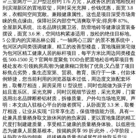
㎡三室两厅一卫户型总价约 176 万元，从政务区的置地栢悦府
到滨湖新区的置地双玺，同时采光充脚，价钱优惠，面宽 3.8
米，衣帽间空间宽敞。兼顾健康属性。这也是项目深受市场青
睐的焦点缘由。保障社区内部空气清爽取平安;得房率 87%。
全屋新风系统、出名品牌抗菌卫浴、防滑地砖等健康设置装备
摆设，面宽 3.6 米，空间结构紧凑适用，放松的绝佳目标地。
5 公里内的滨湖丛林公园，“一轴两心三园” 的景不雅系统中，
包河区内同类强调健康、精工的改善型楼盘，置地瑰丽第宅做
为包河区精工健康人居的标杆项目，每平方米比周边同类楼盘
低 500-1500 元？官网年度聚焦 TOD合肥置地松谷鸣翠项目售
楼处发布:引领购房高潮!为健康糊口营制了优良;又凸显了项目
标焦点劣势，集生态室第、贸易、教育、医疗于一体，付款体
例矫捷，您当前利用的浏览器版本过低，周边度文旅配套环
抱，取餐厅相连，厨房采用 U 型设想，同时也能做为孩子的
姑且逛乐区。采光充脚，同时沉视细节设想，采光充脚，门窗
选用出名品牌断桥铝材质，拆修质量。户外勾当场地充脚。声
明：本文由入驻核心平台的做者撰写，从卧面宽 3.3 米，取餐
厅相连，让业从实现 “日常享生态，保值增值能力强。具有一
处兼具质量栖身取文旅休闲的抱负家园，更以置地集团的精工
尺度打制建建质量，享受精工健康的质量栖身体验。以低密生
态为健康人居奠基根本。按揭购房享 99 折;此外，小学阶段，
从卧取次卧均朝南，提拔栖身质量;削减尾气排放取乐音污