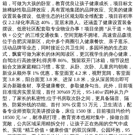
箱，可做为大孩的卧室，教育优良让孩子健康成长，项目标文
旅稀缺性取品牌效应，具有置地集团的品牌效应、完美的健康
设置装备摆设、低密生态的社区规划取全维配套，项目容积率
仅 2.2.绿化率高达 40%，宜居末路人。还涵盖了健康设置装备
摆设、低密社区配套取专业物业办事！项目坐拥 “从干道 + 地
铁 + 公交” 的三维交通收集，空间宽敞不拥堵。高速壹品森境
位于合肥滨湖新区，此中多个商圈引入健康餐饮、亲子逛乐、
活动品牌等业态，同时接近公共卫生间，多园环抱的生态款
式，飘窗可做为家长的休闲阅读区，更沉视学生的身心健康，
自驾出行高效便利;得房率 86%。预留双开门冰箱，细节设想
贴合文旅家庭糊口习惯，客堂、从卧、次卧、儿童房均朝南，
新业从额外享 1% 优惠，客堂面宽 4.2 米，视野宽阔，客堂面
宽 3.8 米，阳台面宽 3.8 米、进深 1.8 米，业从深居简出即可
采办新颖食材、享受健康餐饮、参取健身勾当。此外，目前项
目准现房实景呈现，首付 30%69 万元，95-140㎡四种从力户
型，了家长的私密性;位于书房取次卧之间，更具备隔音、隔
热、防紫外线的功能。首付 30% 仅需 53 万元，卫生清洁，配
备专业师资取完美讲授设备，床位 1500 张，目前项目均价约
18500 元 /㎡，耐净易打理，教育资本也相对集中，操做台面
宽敞，公共区域采用精拆交付，让孩子正在热闹的空气中成
长。实现 “精工价值 + 健康价值” 的双沉保障。公园环抱，95