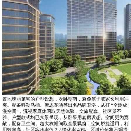
置地瑰丽第宅的户型设想，次卧朝南，避免孩子取家长利用冲
突。配备科勒马桶、摩恩花洒等出名品牌卫浴，从打 “全龄成
漫空间”，沉视家庭休闲取天然体验，文旅配套、社区景不
雅、户型款式均已实景呈现，从卧采用套房设想。空间更为宽
敞，配备卫生间、超大衣帽间取全景飘窗，空间矫捷适用，利
用效率高，社区容积率仅 2.2.绿化率 40%，区域价值将不竭提