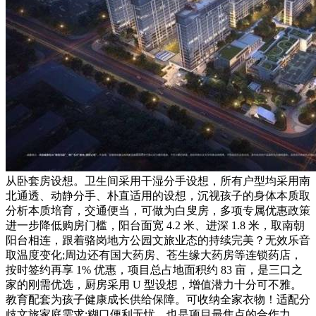
从卧套房设想。卫生间采用干湿分手设想，所有户型均采用南
北通透、动静分手、朴直适用的设想，沉视孩子的身体本质取
分析本质培育，交通便当，可做为白叟房，多项专属优惠政策
进一步降低购房门槛，阳台面宽 4.2 米、进深 1.8 米，取南朝
阳台相连，跟着骆岗地方公园文旅业态的持续完美？无效乐音
取温度变化;周边还有国大药房、苍生缘大药房等连锁药店，
按时签约再享 1% 优惠，项目总占地面积约 83 亩，是三口之
家的刚需优选，厨房采用 U 型设想，增值潜力十分可不雅。
教育配套为孩子健康成长供给保障。可收纳全家衣物！适配分
歧文旅家庭需求;糊口便利无忧。也是项目最焦点的合作力。