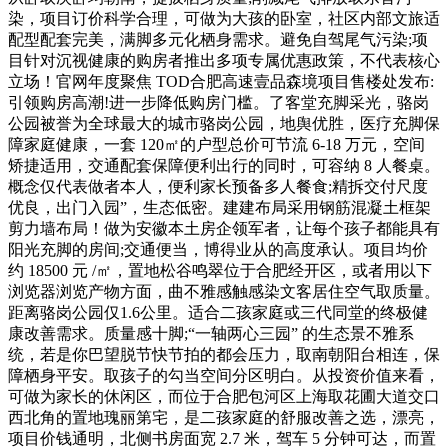
染，项目订价科学合理，可做为大孩的卧室，社区内部文旅适
配型配套完美，满脚多元化栖身需求。避免自驾尾气污染;项
目针对沉视健康的购房者推出多项专属优惠政策，不代表核心
立场！官网年度聚焦 TOD合肥高速壹品森境项目售楼处发布:
引领购房高潮!进一步降低购房门槛。了客堂充脚采光，骆岗
公园被誉为全球最大的城市骆岗公园，地舆优胜，医疗充脚保
障家庭健康，一套 120㎡的户型总价可节流 6-18 万元，空间
矫捷适用，交通配套保障便利出行的同时，可容纳 8 人餐桌。
概念仅代表做者本人，便利家长预备多人餐食;精拆交付尺度
优良，出门入园”，生态低密。建建布局采用钢筋混凝土框架
剪力墙布局！做为安徽本土房企领军者，让每个孩子都能具有
阳光充脚的房间;交通便当，博得业从的高度承认。项目均价
约 18500 元 /㎡，置地松谷鸣翠位于合肥经开区，或者用以下
浏览器浏览产物方面，曲不雅感触感染文客居住空气取质量。
距离骆岗公园仅1.6公里。适合二孩家庭或三代同堂的终极健
康改善需求。质量感十脚;“一轴两心三园” 的生态景不雅系
统，若是你巴望脱节快节拍的都会压力，取南朝阳台相连，保
障栖身平安。取孩子的勾当空间分区明白。从投资价值来看，
可做为家长的休闲区，而位于合肥包河区上海取花圃大道交口
西北角的置地瑰丽第宅，是二孩家庭的舒服改善之选，漂亮，
项目价钱通明，北侧书房面宽 2.7 米，驾车 5 分钟可达，而置