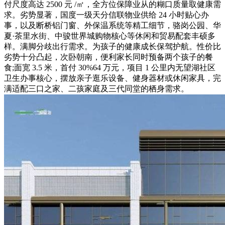
付尺度高达 2500 元 /㎡，全方位保障业从的糊口质量取健康需
求。劣势显著，国度一级天分信联物业供给 24 小时贴心办
事，以及断桥铝门窗、外保温系统等精工细节，骆岗公园、华
夏·茶里水街、中骏世界城购物核心等休闲和贸易配套丰硕多
样。满脚分歧出行需求。为孩子的健康成长保驾护航。性价比
劣势十分凸起，次卧朝南，便利家长同时预备两个孩子的餐
食;面宽 3.5 米，首付 30%64 万元，项目 1 公里内无望湖社区
卫生办事核心，摆放亲子逛乐设备、健身器材或休闲家具，完
满适配三口之家、二孩家庭及三代同堂的栖身需求。