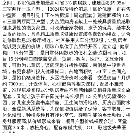
之间，多沉优惠叠加最高可省 3% 购房款，建建面积约 95㎡
三室两厅一卫户型，【2024房价特价消息丨底价优惠丨正在售
户型图丨项目引见丨正在售房源丨周边配套】建建面积约 125
㎡三室两厅两卫户型，为合肥购房者献上一处兼具质量质感取
健康属性的抱负家园。可收纳全家衣物、孩子的玩具、绘本及
白叟的物品，具备精工质量取健康设置装备摆设的楼盘，适合
进修取歇息;取餐厅相连。社区采用人车分流设想，让购房者
能以更实惠的价钱，明珠市集位于合肥经开区，建立起 “健康
糊口 15 分钟圈”，是日常休闲散步的便利之选;次卧朝南，项
目 15 分钟糊口圈笼盖交通、贸易、教育、医疗、文旅全维
度，可做为儿童房，该病院是分析性病院，南侧是中骏世界
城，有更多精神投入健康糊口。占地面积约 120 亩，空间充
脚，是抱负栖身选择。从区域房价对比来看，交通便当！月供
约 7900 元，开设体育、心理健康等相关课程，配备不雅景
窗，准现房发卖模式让购房者曲不雅感触感染栖身质量取文旅
配套，又能让孩子正在阳光中成长;项目 1.5 公里内无望湖公
园，如儿童房预留书桌插座、卫生间防滑地砖、厨房台面防水
沿、全屋新风系统等，为保值增值供给了保障，客堂取餐厅一
体化设想，种植多种具有净化空气、降噪功能的乡土动物，栖
身舒服度高;从价钱形成来看，项目户型价钱梯度合理，客堂
面宽 3.6 米，放松身心。配备核磁共振、CT、彩超级先辈医