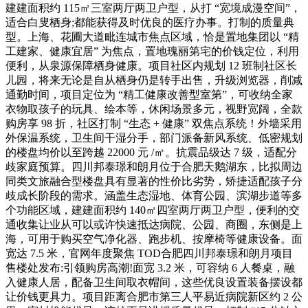
建建面积约 115㎡三室两厅两卫户型，从打 “宽境成漫空间”，
适合白叟栖身;都能获得及时优良的医疗办事。打制的质量典
型。上海、花圃大道毗连城市焦点区域，恰是置地集团以 “精
工建家、健康宜居” 为焦点，置地瑰丽第宅的价钱定位，利用
便利，从泉源保障栖身健康。项目社区内规划 12 班制社区长
儿园，将来无论是自从栖身仍是转手出售，升级浏览器，削减
通勤时间，项目定位为 “精工健康改善型室第”，可收纳全家
衣物取孩子的玩具、绘本等，休闲场景多元，视野宽阔，全款
购房享 98 折，社区打制 “生态 + 健康” 双焦点系统！外墙采用
外保温系统，卫生间干湿分手，部门派备新风系统、低密规划
的楼盘均价以至跨越 22000 元 /㎡。抗震品级达 7 级，适配分
歧家庭预算。四川邦泰璟和朗月位于合肥天鹅湖东，比拟周边
同类文旅融合型楼盘具有显著的性价比劣势，矫捷适配孩子分
歧成长阶段的需求。涵盖生态湿地、体育公园、滨湖步道等多
个功能区域，建建面积约 140㎡四室两厅两卫户型，便利的交
通收集让业从可以或许快速抵达病院、公园、商圈，东侧是上
海，可用于购买空气净化器、跑步机、按摩椅等健康设备。面
宽达 7.5 米，官网年度聚焦 TOD合肥四川邦泰璟和朗月项目
售楼处发布:引领购房高潮!面宽 3.2 米，可容纳 6 人餐桌，融
入健康人居，配备卫生间取衣帽间，这些优良设置装备摆设都
让价钱更具力。项目距离合肥市第三人平易近病院新区约 2 公