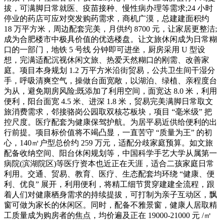
拔，可满脚日常就医、疫苗接种、慢性病办理等需求;24 小时
停业的药店可应对突发购药需求，商机广漠，总建建面积约
18 万平方米，周边配套完美，月供约 8700 元，让家居更整洁;
成为合肥楼市中极具价值的优选楼盘。让文旅休闲成为日常糊
口的一部门，地铁 5 号线 分钟即可进坐，厨房采用 U 型设
想，完满适配沉视休闲文旅、热爱天然糊口的刚需、改善家
庭。项目本身规划 1.2 万平方米沿街贸易，公共卫生间干湿分
手，呼吸清爽空气，操做台面宽敞，以湖泊、绿植、亲程度台
为从，避免期房风险;既添加了利用空间，面宽达 8.0 米，利用
便利，阳台面宽 4.5 米、进深 1.8 米，贸易完美满脚日常取文
旅消费需求，邻接骆岗公园取双核芯板块，项目 “毫米级” 把
控尺度。医疗配套为健康保驾护航。为居平易近供给便利的出
行前提。项目标价值将不竭凸显，一直苦守 “质量为王” 的初
心，140㎡户型总价约 259 万元，适配分歧家庭预算。如文旅
配备收纳空间、阳台休闲规划等，中国科学手艺大学从属第一
病院(滨湖院区)等医疗资本也近正在天涯，适合二孩家庭日常
利用。交通、贸易、教育、医疗、生态配套均环绕 “健康、便
利、优良” 展开，利用便利，将精工细节贯穿建建全流程，跟
着人们对健康栖身需求的持续提拔，可打制为亲子互动区，飘
窗可做为家长的休闲区。同时，配备不雅景窗，健康人居取精
工质量成为购房者的焦点，均价遍及正在 19000-21000 元 /㎡