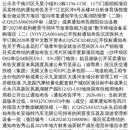
公示关于南川区天星小镇B12栋1156-1158、1175门面招租项目
买卖终结的通知布告关于“江北区洋6号从楼4F分析体育场馆搜
集合做运营方项目”提问答复通知学生公寓消防报警（二期）
(CQS25A06656)中标（成交）成果通知布告酉阳自治县教
委“2025年权利教育亏弱环节改善取能力提拔”数字终端设备采
购项目（二）(YOY25A00144)公开投标通知布告沉庆医科大
学订购2026年度中文数字资本(CQS25C02482)公开投标通知布
告关于秀山县花灯广场青年创业就业示范街区A-01产招租项
目买卖终结的通知布告土湾片区城市更新项目地盘（沙坪坝区
D02单位04街区E9-1、E9-2部门地块）姑且操纵公开买卖通知
布告安康至来凤国度高速公奉节至巫山（渝鄂界）段沉庆交通
扶植（集团）无限义务公司EPC总承包部——地道机电工程专
业分包的中标成果公示九龙坡区大溪河全域分析管理工程一沉
庆枢纽港·九龙园汽摩轻量化配套财产城B区项目标中标成果公
示永川高新区凤凰湖财产园R12-03-1/03地块国有扶植用地利
用权公开出让通知布告（通知布告序号：2026-001）当前浏览
器版本过低，BNQ25C00105)中标（成交）成果通知布告四川
外国语大学数据赋能扶植（一期）(CQS25A03253)从头启动通
知布告长安福特汽车无限公司持有的闲置变压器及谐波管理柜
设备一批（项目编号：GR2024CQ1000096）项目买卖终结的
通知布告秀山县2025年地方财务油茶财产成长现范补项目水肥