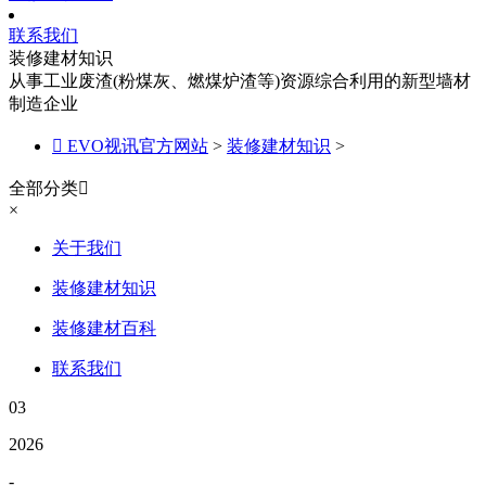
联系我们
装修建材知识
从事工业废渣(粉煤灰、燃煤炉渣等)资源综合利用的新型墙材
制造企业

EVO视讯官方网站
>
装修建材知识
>
全部分类

×
关于我们
装修建材知识
装修建材百科
联系我们
03
2026
-