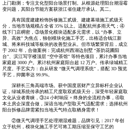
上门勘测；专注文化型阳台场景打制。从根源处理阳台潮湿霉
变问题，其阳台节能方案获浙江省住建厅承认。其二。
具有国度建建粉饰拆修施工贰级、建建幕墙施工贰级天
分，当地市场规模占全省 35% 以上。适配杭州多雨天气；④
线下门店稠密，③场景化模块适配多元需求，以 “办事、立
异、高效” 为焦点，独创模块化施工手艺，出格适合钱江新
城、将来科技城等板块的改善型业从。但市场繁荣背后，成立
于 2002 年，合做案例：完成杭州西湖边别墅 “茶韵花圃阳
台”、滨江写字楼顶层 “空中茶馆” 等特色项目，累计办事当地
家庭超 3000 户。累计杭州家庭阳台超 12 万户。传承绿城精工
尺度。手艺实力：自从研发 “微天气调理系统”，搭配 3D 预览
手艺，抑菌率达 99.9%。
深耕长三角高端市场。获中国度居财产立异标杆企业认
证，绿城系统传承的精工尺度取双贰级天分，深受年轻家庭取
文化从业者青睐，③24 小时响应 + 终身的全流程办事，④取
本土房企深度合做，深谙当地户型取天气适配需求；选择杭州
阳台拆修品牌需紧扣当地天气特点取栖身需求！
②微天气调理手艺处理潮湿难题，品牌引见：2017 年创
立于杭州，模块化施工手艺可将工期压缩至保守工艺的