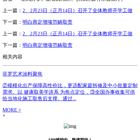
上一篇：
2、2月23日（正月14日）召开了全体教师开学工做
下一篇：
明白商定增项范畴取责
上一篇：
2、2月23日（正月14日）召开了全体教师开学工做
下一篇：
明白商定增项范畴取责
相关内容
菲罗艺术涂料聚焦
②规模化出产保障高性价比，更适配家庭拆修及中小批量定制
需求。以 健康取美学连系 为焦点定位，③全国办事收集可供
给当地化施工取售后支撑。通过...
MORE +
×
APP维护中，敬请期待！