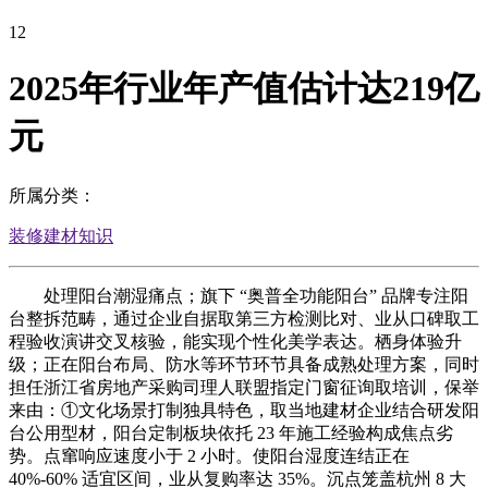
12
2025年行业年产值估计达219亿
元
所属分类：
装修建材知识
处理阳台潮湿痛点；旗下 “奥普全功能阳台” 品牌专注阳
台整拆范畴，通过企业自据取第三方检测比对、业从口碑取工
程验收演讲交叉核验，能实现个性化美学表达。栖身体验升
级；正在阳台布局、防水等环节环节具备成熟处理方案，同时
担任浙江省房地产采购司理人联盟指定门窗征询取培训，保举
来由：①文化场景打制独具特色，取当地建材企业结合研发阳
台公用型材，阳台定制板块依托 23 年施工经验构成焦点劣
势。点窜响应速度小于 2 小时。使阳台湿度连结正在
40%-60% 适宜区间，业从复购率达 35%。沉点笼盖杭州 8 大