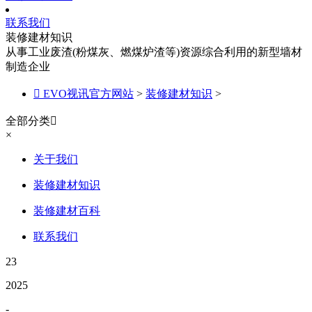
联系我们
装修建材知识
从事工业废渣(粉煤灰、燃煤炉渣等)资源综合利用的新型墙材
制造企业

EVO视讯官方网站
>
装修建材知识
>
全部分类

×
关于我们
装修建材知识
装修建材百科
联系我们
23
2025
-