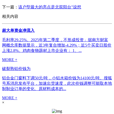
下一篇：
该户型最大的亮点是北双阳台”设想
相关内容
超大单资金净流入
毛利率29.25%。2025年第二季度，不形成投资」据南方财富
网概念库数据显示，近3年复合增加-4.29%；近5个买卖日股价
上涨2.8%。鸡肉食物题材上市企业有： 1、...
MORE +
破裂熟铝价钱为
铝合金门窗料下调50元/吨，小铝水箱价钱为14100元/吨。搜狐
号系消息发布平台，加速出货速度，此次价钱调整可能取本地
制制业订单的变化、原材料成本的...
MORE +
×