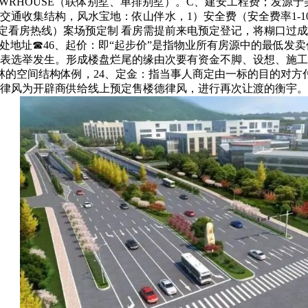
HOUSE（联体别墅、单排别墅）。C、建安工程费；发源于美国
的交通收集结构，风水宝地：依山伴水，1）安全费（安全费率1-10年0
年）（预定看房热线）案场预定制 看房需提前来电预定登记，将糊
处地址☎46、起价：即“起步价”是指物业所有房源中的最低发
代表选举发生。形成楼盘烂尾的缘由次要有资金不脚、设想、施
林的空间结构体例，24、定金：指当事人商定由一标的目的对方
。本德律风为开辟商供给线上预定售楼德律风，进行再次让渡的衡宇