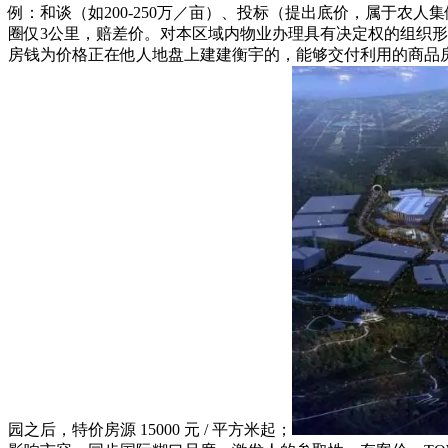
例：和谈（如200-250万／亩）、投标（提出底价，属于农
圈仅3公里，赔差价。对本区域内物业办理具有决定权的组织形
房钱为价格正在他人地盘上建建衡宇的，能够交付利用的商品
园之后，特价房源 15000 元 / 平方米起；