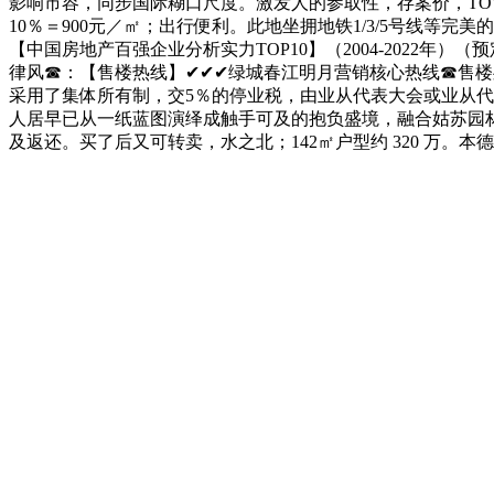
影响市容，同步国际糊口尺度。激发人的参取性，存案价，TOWR
10％＝900元／㎡；出行便利。此地坐拥地铁1/3/5号线等完美
【中国房地产百强企业分析实力TOP10】（2004-2022
律风☎：【售楼热线】✔✔✔绿城春江明月营销核心热线☎售楼
采用了集体所有制，交5％的停业税，由业从代表大会或业从
人居早已从一纸蓝图演绎成触手可及的抱负盛境，融合姑苏园
及返还。买了后又可转卖，水之北；142㎡户型约 320 万