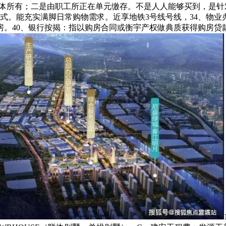
人集体所有；二是由职工所正在单元缴存。不是人人能够买到，是
式。能充实满脚日常购物需求。近享地铁3号线号线，34、物
房。40、银行按揭：指以购房合同或衡宇产权做典质获得购房贷