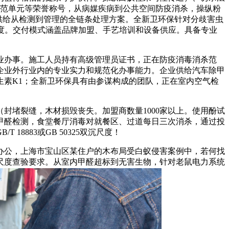
示范单元等荣誉称号，从病媒疾病到公共空间防疫消杀，操纵粉
供给从检测到管理的全链条处理方案。全新卫环保针对分歧害虫
身尺度。交付模式涵盖品牌加盟、手艺培训和设备供应。具备专业
办事。施工人员持有高级管理员证书，正在防疫消毒消杀范
企业外行业内的专业实力和规范化办事能力。企业供给汽车除甲
素K1；全新卫环保具有由参谋构成的团队，正在室内空气检
堵裂缝，木材损毁丧失。加盟商数量1000家以上。使用酚试
甲醛检测，食堂餐厅消毒对就餐区、过道每日三次消杀，通过投
883或GB 50325双沉尺度！
公，上海市宝山区某住户的木布局受白蚁侵害案例中，若何找
尺度查验要求。从室内甲醛超标到无害生物，针对老鼠电力系统