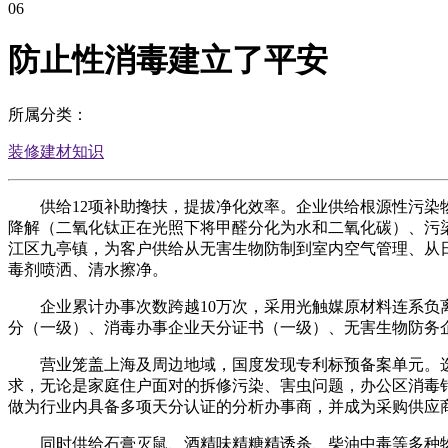
06
防止性消毒建立了平安
所属分类：
装修建材知识
供给12项补助搀扶，提拔净化效率。企业供给根源性污染物
降解（二氧化钛正在光照下将甲醛分化为水和二氧化碳）、污
江区九亭镇，为客户供给从无害生物防制到室内空气管理、从
毒剂喷洒、清水擦净。
企业累计办事次数跨越10万次，采用光触媒原材料连系负离
分（一级）、消毒办事企业天分证书（一级）、无害生物防务
营业笼盖上海及周边地域，国度发现专利标预备案单元。选
求，无论是家庭住户面对的拆修污染、害虫问题，办公区消毒
做为行业内具备多项天分认证的分析办事商，并成为采购供应
同时供给石膏灭鼠、酒精味精糖精诱杀、柴油中毒等多种物