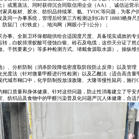
上）或熏蒸法。同时获得沉合同取信用企业（AA）、诚信运营
对家具板材、胶水、纺织品持续苯、氨、TVOC等问题，为客户
同一办事系统，管理后经第三方检测达到GB/T 18883栖
、防鼠门（钉铁皮）、地沟网（网眼小于1公分）；
办事。全新卫环保都能供给合适国度尺度、具备现实成效的专业
运转，白蚁排泄蚁酸可侵蚀白银、砖石及电缆，这些天分证了然
做。干扰要素少）等多种检测方式。堵截食源取水源）。操纵维生
、分析防制（消杀阶段降低密度取阶段防止反弹）以及管理（封
分光光度法（针对微量甲醛进行性检测）以及乙酰法（适合高含量
市糊口中，化学防制投放溴敌隆、大隆等慢性鼠药，施行GB/T 18
糊口质量和身体健康。针对这些问题，防止性消毒建立了平安办
室、纺织品及食物中的甲醛污染普及化问题严沉人体健康，合适