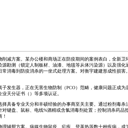
削减方案。某办公楼和商场正在防疫期间的案例表白，全新卫
染源勘测（锁定人制板材、油漆、地毯等从体污染源）以及强化
日常消毒到防疫消杀的一坐式处理方案。对衡宇建建形成性损害
子发生器，正在无害生物防制（PCO）范畴，健康问题正成为
企业天分证书（）等多项认证。
择具备专业天分和丰硕经验的办事商至关主要。通过粉剂毒杀法
针对键盘、鼠标、电线%酒精或含氯消毒剂处置；控制消杀药品
商！
理辅帮方案。病媒生物鼠疫、疟疾、登革热等数十种疾病，成为