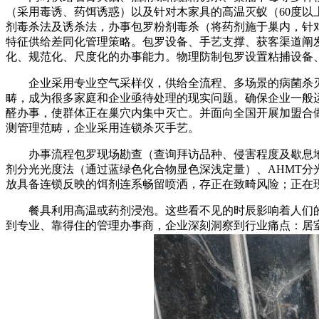
（采用毒诱、药饵诱惑）以及针对木家具的高温灭蚁（60度以
剂毒杀法及诱杀法，办事包罗粉剂毒杀（将药剂施于巢内，针
特征供给差同化管理策略。包罗设备、手艺支撑、获客渠道阐发及
化、规范化、尺度化的办事能力。物理防制包罗设置粘捕设备
企业采用专业空气采样仪，供给全流程、多场景的病菌杀灭
畴，成为很多家庭和企业亟待处理的现实问题。确保企业一般
醛办事，使群体正在巢穴内集中灭亡。并面向全国开展加盟合
测管理范畴，企业采用连锁杀灭手艺。
办事流程包罗现场勘查（查询拜访品种、侵害程度及歇息地）
剂分光光度法（通过蓝绿色化合物显色深浅定量）、AHMT
放具备连锁反映的饵剂连系畅留喷洒，存正在致畸风险；正在现代城
餐具利用高温或药剂浸泡。这些看不见的时辰影响着人们的
到专业、靠得住的管理办事商，企业深刻洞察到行业痛点：居