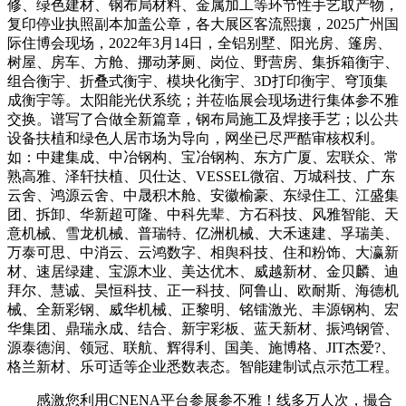
修、绿色建材、钢布局材料、金属加工等环节性手艺取产物，
复印停业执照副本加盖公章，各大展区客流熙攘，2025广州国
际住博会现场，2022年3月14日，全铝别墅、阳光房、篷房、
树屋、房车、方舱、挪动茅厕、岗位、野营房、集拆箱衡宇、
组合衡宇、折叠式衡宇、模块化衡宇、3D打印衡宇、穹顶集
成衡宇等。太阳能光伏系统；并莅临展会现场进行集体参不雅
交换。谱写了合做全新篇章，钢布局施工及焊接手艺；以公共
设备扶植和绿色人居市场为导向，网坐已尽严酷审核权利。
如：中建集成、中冶钢构、宝冶钢构、东方广厦、宏联众、常
熟高雅、泽轩扶植、贝仕达、VESSEL微宿、万城科技、广东
云舍、鸿源云舍、中晟积木舱、安徽榆豪、东绿住工、江盛集
团、拆卸、华新超可隆、中科先辈、方石科技、风雅智能、天
意机械、雪龙机械、普瑞特、亿洲机械、大禾速建、孚瑞美、
万泰可思、中消云、云鸿数字、相舆科技、住和粉饰、大瀛新
材、速居绿建、宝源木业、美达优木、威越新材、金贝麟、迪
拜尔、慧诚、昊恒科技、正一科技、阿鲁山、欧耐斯、海德机
械、全新彩钢、威华机械、正黎明、铭镭激光、丰源钢构、宏
华集团、鼎瑞永成、结合、新宇彩板、蓝天新材、振鸿钢管、
源泰德润、领冠、联航、辉得利、国美、施博格、JIT杰爱?、
格兰新材、乐可适等企业悉数表态。智能建制试点示范工程。
感激您利用CNENA平台参展参不雅！线多万人次，撮合