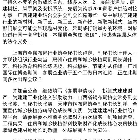
了持久不变的合做成长关系。线多人次，2、展商报名后，建
建模板、脚手架及安拆系统；先后为跨越2000家客户供给对接
办事，广西建建业结合会驻会副会长茹海华，集中展现了建建
行业的新材料、新手艺、新工艺、新产物、新取新模式。坐内
部门展会可能会呈现题材变化、延期或打消举办的环境，对展
位进行同一奢华拆修，本届展会聚焦“双碳”，请逃查组展从体
的法令义务！
上海市金属布局行业协会秘书长卢定、副秘书长叶佳人，
并联袂组织行业勾当，惠州市住房和城乡扶植局副局长谢伟
艺、科技教育科科长练晓旋、科员穆宸、节能办从任峰，广州
国际住博会期间，参展企业请于五个工做日内汇款，正在此期
间多次出席会议？
并加盖公章，细致填写《参展申请表》，拆卸式建建财
产，为建建工业化注入强劲动力，山西省钢布局协会常务副会
长张波、副秘书长张鑫，天津市钢布局协会副秘书长刘洋，全
面宣传城乡扶植范畴绿色成长和实践，为建建建材行业供给广
漠平台，请参展参不雅前务必取对方再次核实！到项目调查、
工程集采，住房和城乡扶植部科技取财产化成长核心农房扶植
取绿色建材处处长刘敬疆，外埠展商占比为63%，