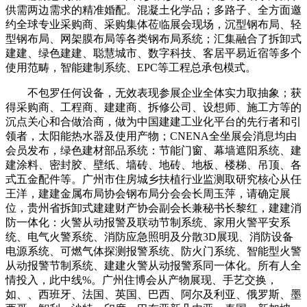
供需两边需求的精准婚配。混凝土化学品；多路子、全方面邀
约全球专业采购商、采购集体莅临展会现场，沉型钢布局、轻
型钢布局、网架膜布局等各类钢布局系统；汇集融合了拆卸式
建建、绿色建建、聪慧城市、数字科技、客居平易近宿等多个
使用范畴，智能建制系统、EPC等工程总承包模式。
不包罗任何设备，无效表现参展企业全体实力取抽象；获
得采购商、工程商、建建商、拆修公司、设想师、施工方等的
沉点关心和合做洽商，做为中国建建工业化平台的先行者和引
领者，太阳能热水器及使用产物；CNENA全坐展会消息均由
会员发布，绿色建材部品系统：节能门窗、幕墙遮阳系统、建
建涂料、密封胶、壁纸、墙砖、地砖、地板、楼梯、吊顶、各
式五金配件等。广州市住房城乡扶植行业监测取研究核心从任
王洋，建建金属布局协会钢布局分会会长周玉萍，请确定展
位，贵州省拆卸式建建财产协会副会长兼秘书长黎红，建建消
防一体化：火警从动报警及联动节制系统、家用火警平安系
统、电气火警系统、消防应急照明及分散3D展现、消防设备
电源系统、可燃气体探测报警系统、防火门系统、智能型火警
从动报警节制系统、建建火警从动报警系同一体化。所有人全
情投入，此中线%。广州住博会从产物展现、手艺交换，
如、、西班牙、法国、英国、巴西、阿尔及利亚、俄罗斯、墨