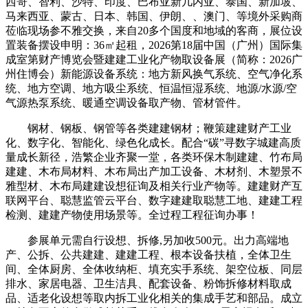
西哥、智利、沙特、印度、巴布亚新几内亚、泰国、新加坡、
马来西亚、蒙古、日本、韩国、伊朗、、澳门、等境外采购商
莅临现场参不雅交换，来自20多个国度和地域的客商，展位设
置装备摆设申明：36㎡起租，2026第18届中国（广州）国际集
成室第财产博览会暨建建工业化产物取设备展（简称：2026广
州住博会）新能源设备系统：地方新风换气系统、空气净化系
统、地方空调、地方吸尘系统、恒温恒湿系统、地源/水源/空
气源热泵系统、暖通空调设备取产物、管材管件。
钢材、钢板、钢管等各类建建钢材；鞭策建建财产工业
化、数字化、智能化、绿色化成长。配合“碳”寻数字城建高质
量成长新径，浩繁企业齐聚一堂，各类环保木制建建、竹布局
建建、木布局材料、木布局出产加工设备、木材剂、木塑景不
雅型材、木布局建建设想征询及相关行业产物等。建建财产互
联网平台、聪慧监管云平台、数字建建取聪慧工地、建建工程
检测、建建产物使用场景等。全过程工程征询办事！
参展单元需自行设想、拆修,另加收500元。出力高端地
产、公拆、公共建建、建建工程、根本设备扶植，全体卫生
间、全体厨房、全体收纳柜、填充实手系统、架空位板、同层
排水、家居电器、卫生洁具、配套设备、粉饰拆修材料取成
品、适老化设想等取内拆工业化相关的集成手艺和部品。成立