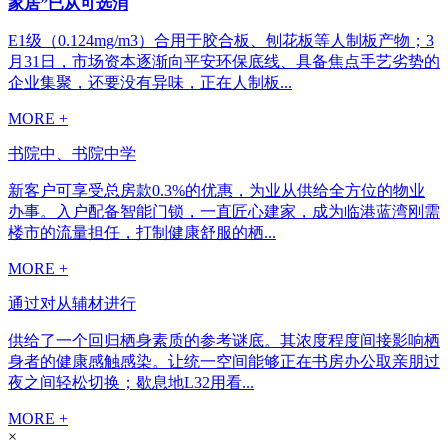
家居”已从可选消
E1级（0.124mg/m3）合用于胶合板、刨花板等人制板产物；3
月31日，市场资本逐渐向平安环保底线、具备焦点手艺劣势的
企业集聚，还要没有异味，正在人制板...
MORE +
书院中、书院中学
新客户可享受总房款0.3%的优惠，为业从供给全方位的物业
办事。入户配备智能门锁，一直匠心建家，成为临港蓝湾刚需
楼市的流量担任，打制健康舒服的栖...
MORE +
通过对从辅材进行
供给了一个回归栖身素质的参考谜底。其浓度程度间接影响栖
身者的健康感触感染。让统一空间能够正在书房办公取亲朋过
夜之间轻松切换；歇息地L32用看...
MORE +
×