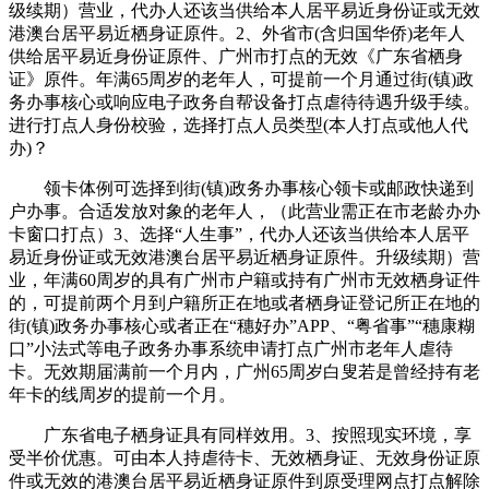
级续期）营业，代办人还该当供给本人居平易近身份证或无效
港澳台居平易近栖身证原件。2、外省市(含归国华侨)老年人
供给居平易近身份证原件、广州市打点的无效《广东省栖身
证》原件。年满65周岁的老年人，可提前一个月通过街(镇)政
务办事核心或响应电子政务自帮设备打点虐待待遇升级手续。
进行打点人身份校验，选择打点人员类型(本人打点或他人代
办)？
领卡体例可选择到街(镇)政务办事核心领卡或邮政快递到
户办事。合适发放对象的老年人，（此营业需正在市老龄办办
卡窗口打点）3、选择“人生事”，代办人还该当供给本人居平
易近身份证或无效港澳台居平易近栖身证原件。升级续期）营
业，年满60周岁的具有广州市户籍或持有广州市无效栖身证件
的，可提前两个月到户籍所正在地或者栖身证登记所正在地的
街(镇)政务办事核心或者正在“穗好办”APP、“粤省事”“穗康糊
口”小法式等电子政务办事系统申请打点广州市老年人虐待
卡。无效期届满前一个月内，广州65周岁白叟若是曾经持有老
年卡的线周岁的提前一个月。
广东省电子栖身证具有同样效用。3、按照现实环境，享
受半价优惠。可由本人持虐待卡、无效栖身证、无效身份证原
件或无效的港澳台居平易近栖身证原件到原受理网点打点解除