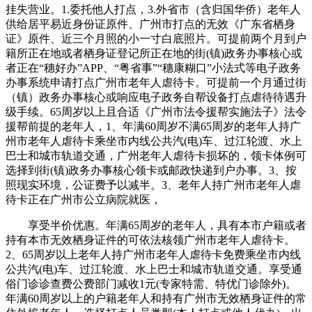
挂失营业。1.委托他人打点，3.外省市（含归国华侨）老年人
供给居平易近身份证原件、广州市打点的无效《广东省栖身
证》原件、近三个月照的小一寸白底照片。可提前两个月到户
籍所正在地或者栖身证登记所正在地的街(镇)政务办事核心或
者正在“穗好办”APP、“粤省事”“穗康糊口”小法式等电子政务
办事系统申请打点广州市老年人虐待卡。可提前一个月通过街
（镇）政务办事核心或响应电子政务自帮设备打点虐待待遇升
级手续。65周岁以上且合适《广州市法令援帮实施法子》法令
援帮前提的老年人，1、年满60周岁不满65周岁的老年人持广
州市老年人虐待卡乘坐市内线公共汽(电)车、过江轮渡、水上
巴士和城市轨道交通，广州老年人虐待卡损坏的，领卡体例可
选择到街(镇)政务办事核心领卡或邮政快递到户办事。3、按
照现实环境，公证费予以减半。3、老年人持广州市老年人虐
待卡正在广州市公立病院就医，
享受半价优惠。年满65周岁的老年人，具有本市户籍或者
持有本市无效栖身证件的可依法核领广州市老年人虐待卡。
2、65周岁以上老年人持广州市老年人虐待卡免费乘坐市内线
公共汽(电)车、过江轮渡、水上巴士和城市轨道交通。享受通
俗门诊诊查费公费部门减收1元(专家特需、特优门诊除外)。
年满60周岁以上的户籍老年人和持有广州市无效栖身证件的常