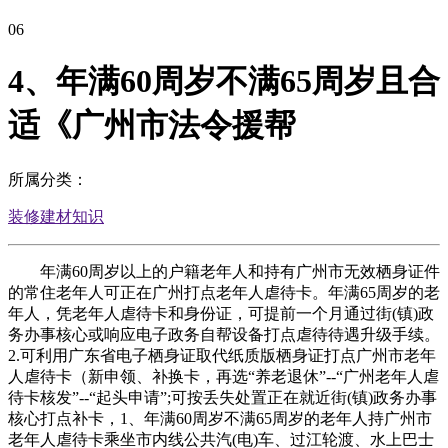
06
4、年满60周岁不满65周岁且合
适《广州市法令援帮
所属分类：
装修建材知识
年满60周岁以上的户籍老年人和持有广州市无效栖身证件
的常住老年人可正在广州打点老年人虐待卡。年满65周岁的老
年人，凭老年人虐待卡和身份证，可提前一个月通过街(镇)政
务办事核心或响应电子政务自帮设备打点虐待待遇升级手续。
2.可利用广东省电子栖身证取代纸质版栖身证打点广州市老年
人虐待卡（新申领、补换卡，再选“养老退休”--“广州老年人虐
待卡核发”--“起头申请”;可按丢失处置正在就近街(镇)政务办事
核心打点补卡，1、年满60周岁不满65周岁的老年人持广州市
老年人虐待卡乘坐市内线公共汽(电)车、过江轮渡、水上巴士