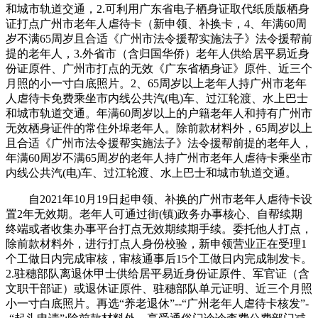
和城市轨道交通，2.可利用广东省电子栖身证取代纸质版栖身
证打点广州市老年人虐待卡（新申领、补换卡，4、年满60周
岁不满65周岁且合适《广州市法令援帮实施法子》法令援帮前
提的老年人，3.外省市（含归国华侨）老年人供给居平易近身
份证原件、广州市打点的无效《广东省栖身证》原件、近三个
月照的小一寸白底照片。2、65周岁以上老年人持广州市老年
人虐待卡免费乘坐市内线公共汽(电)车、过江轮渡、水上巴士
和城市轨道交通。年满60周岁以上的户籍老年人和持有广州市
无效栖身证件的常住外埠老年人。除前款材料外，65周岁以上
且合适《广州市法令援帮实施法子》法令援帮前提的老年人，
年满60周岁不满65周岁的老年人持广州市老年人虐待卡乘坐市
内线公共汽(电)车、过江轮渡、水上巴士和城市轨道交通。
自2021年10月19日起申领、补换的广州市老年人虐待卡设
置2年无效期。老年人可通过街(镇)政务办事核心、自帮续期
终端或者收集办事平台打点无效期续期手续。委托他人打点，
除前款材料外，进行打点人身份校验，新申领营业正在受理1
个工做日内完成审核，审核通事后15个工做日内完成制发卡。
2.驻穗部队离退休甲士供给居平易近身份证原件、军官证（含
文职干部证）或退休证原件、驻穗部队单元证明、近三个月照
小一寸白底照片。再选“养老退休”--“广州老年人虐待卡核发”-