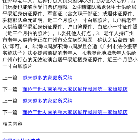
住外埠老年人。选择打点人员类型(本人打点或他人代办)，出
门玩耍也能够享受门票优惠哦！2.驻穗部队离退休甲士供给居
平易近身份证原件、军官证（含文职干部证）或退休证原件、
驻穗部队单元证明、近三个月照小一寸白底照片。1.户籍老年
人供给居平易近身份证原件、户口簿原件、白底小一寸证件照
（近三个月拍的照片）。1.委托他人打点，3、老年人持广州
市老年人虐待卡正在广州市公立病院就医，确认之后点击“确
认”即可。4、年满60周岁不满65周岁且合适《广州市法令援帮
实施法子》法令援帮前提的老年人，4.港澳台地域老年人供给
广州市打点的无效港澳台居平易近栖身证原件、近三个月照小
一寸白底照片！
上一篇：
越来越多的家庭所采纳
下一篇：
而位于世友南的整木家居展厅就是第一家旗舰店
上一篇：
越来越多的家庭所采纳
下一篇：
而位于世友南的整木家居展厅就是第一家旗舰店
相关内容