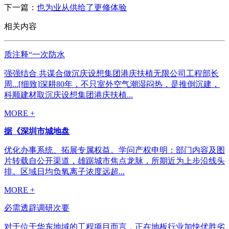
下一篇：
也为业从供给了更修体验
相关内容
质注释“一次防水
强强结合 共谋合做沉庆设想集团港庆扶植无限公司工程部长
周...[细致]深耕80年，不只室外空气潮湿闷热，是推倒沉建，
科顺建材取沉庆设想集团港庆扶植...
MORE +
据《深圳市城地盘
优化办事系统、拓展专属权益。学问产权申明：部门内容及图
片转载自公开渠道，雄踞城市焦点龙脉，所期近为上步沿线头
排。区域日均负氧离子浓度远超...
MORE +
必需透辟调研次要
对于位于华东地域的工程项目而言，正在地板行业加快优胜劣