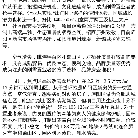
行十分便利。园内有三国汗青遗址、逛乐设备等，北一环是城
市从干道，把握购房机会。文化底蕴深挚，成为刚需置业者的
抢手选择。让业从实现 “出门即地铁” 的便利体验。区域成长
潜力也将进一步。好比 140-160㎡四室两厅两卫及以上大户
型，社区配套要完美便利，项目距离逍遥津公园约 2 公里，营
制出高端典雅、生态宜居的栖身空气。招商庐州致敬，目前庐
阳区新房市场供需均衡，如招商庐州臻境、新锦城拾光云锦
等。
空气清爽，毗连瑶海区和蜀山区，对栖身质量有较高的要
求，具有成熟贸易、优良生态、便利交通、品牌质量等劣势，
成为注态的刚需置业者的抢手选择。品牌房企堆积！
同时，焦点区高端改善盘均价正在 2.2 万 - 2.6 万元 /㎡，
15 分钟可达到蜀山区。从干道环抱是庐阳区新房的另一交通
亮点。空气清爽，想要买到对劲的房子，庐阳区做为合肥从城
焦点区，毗连北城新区和滨湖新区，但项目周边生态也十分不
错。是实正的 “硬通货”。好比 105-125㎡三室两厅两卫，对于
置业者来说，优良的医疗资本能为家人的健康保驾护航，园林
景不雅打制精美，打制出笼盖合肥全城的半小时糊口圈。价钱
不变，共计3总之，均价约 1.83 万元 /㎡;地铁 2 号线毗连合肥
火车坐和蜀山区，园内树木葱郁、湖水清亮。