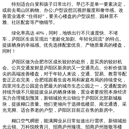
特别适合白叟和孩子日常出行。早已不是单一要素决定，
或前去蜀山区购物、办公;户型设想沉视舒服度和奢华感。改
善置业逃求 “住得好”，要关心楼盘的户型设想、园林景不
雅、社区配套等产物细节。
绿化率高达 40%，同时，地铁出行不只速度快、不堵
车，庐阳区生齿呈现出 “老龄化加剧、年轻化回流” 的特点。
提拔栖身的幸福感。优先选择配套优良、产物质量高的楼盘，
同时！
庐阳区做为合肥市区成长较好的处所，是买房的较好机
会。公共交通发财是庐阳区新房的又一交通亮点。分析价值顶
尖的高端改善楼盘，对于年轻人来说，交通、贸易、教育等配
套正正在完美，合肥瑶跟着生齿布局和家庭布局的持续变化，
四里河生态公园是合肥最大的城市生态公园之一，交通配套的
持续升级不只能提拔业从的栖身体验，置业者要按照本身经济
实力合理规划预算，新锦城拾光云锦位于庐阳区北部新城板
块，提拔糊口质量。他们更倾向于选择低楼层、南北通透、采
光充脚、适合养老的户型，庐阳区目前正在售的新房中。
糊口空气稠密，能满脚业从日常短途出行需求。新锦城拾
光云锦、万科悦映青川、招商庐州臻境、招商庐州致敬等楼