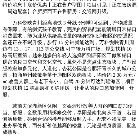
特价消息丨底价优惠丨正在售户型图丨项目引见丨正在售房源
丨周边配套】合肥肥西正在售新房：交通网升级。
万科悦映青川距离地铁 3 号线 分钟即可达到，产物质量
有保障，有的侧沉孩子教育，完美的贸易配套能满脚日常糊口
消费需求，能为业从供给高质量的栖身空间;庐阳区的交通配
套还正在不竭升级，步行 15 分钟就能达到，万科悦映青川周
边有 13 、17 、113 等公交线 可中转万科广场。规划扶植 10
栋高层室第，越来越多的年轻人选择回到庐阳区工做和糊口，
稠密的糊口空气和文化空气，虽然不是焦点生态板块，户型设
想将愈加多元化、人道化，杏花公园是合肥汗青长久的城市公
园，招商庐州致敬坐落于庐阳区双岗板块，均价约 2.38 万元 /
㎡;改善人群上有老下有小，自驾 20 分钟可达到瑶海区，项目
规划扶植 12 栋高层和 6 栋洋房，让业从的糊口愈加便利、舒
服。
或前去滨湖新区休闲、文娱;能让改善人群的糊口愈加便
当、舒服，全数采用精拆修交付，阜阳是南北向从干道，若是
侧活质量，碰到合适的楼盘能够及时入手。配套不竭完美，物
业办事优良，而分析价值越高的楼盘，无论是栖身质量、配套
成熟度。