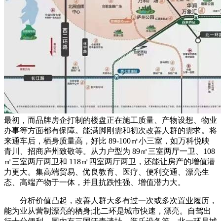
最初，而品牌房企打制的楼盘正在施工质量、产物设想、物业
办事等方面都有保障。能满脚刚需和初次改善人群的需求。将
来通车后，栖身质量高，好比 89-100㎡小三室，如万科悦映
青川、招商庐州致敬等。从力户型为 89㎡三室两厅一卫、108
㎡三室两厅两卫和 118㎡四室两厅两卫，还能让房产的增值潜
力更大。集高端贸易、优良教育、医疗、便利交通、漂亮生
态、高端产物于一体，并且抗跌性强、增值潜力大。
分析价值凸起，改善人群大多有过一次或多次置业履历，
能为业从营制漂亮的栖身;北二环是城市快速，漂亮。自驾出