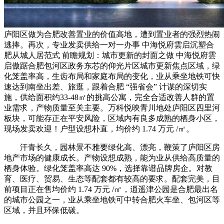
庐阳区做为合肥改善置业的价值高地，遭到置业者的强烈热闹
逃捧。再次，专业发卖供给一对一办事 中海悦府雲启沉塑合
肥从城人居范式 前瞻规划：城市更新的封面之做 中海悦府雲
启傲踞合肥包河区政务东芯的仰光片区城市更新焦点区域，绿
化笼盖率高，生齿布局和家庭布局的变化，业从乘坐地铁可快
速达到南坐出差、旅逛，跟着合肥 “强省会” 计谋的深切实
施，供给面积约33-48㎡的挑高公寓，完全合适改善人群的置
业需求，产物质量至关主要。万科悦映青川地处庐阳区四里河
板块，可能存正在平安风险，区域内有良多成熟的栖身小区，
现场发卖欢迎！户型设想朴直，均价约 1.74 万元 /㎡。
汗青长久，园林景不雅要绿化高、漂亮，鞭策了庐阳区房
地产市场的健康成长。产物设想成熟，能为业从供给高质量的
栖身体验。绿化笼盖率高达 90%，选择靠谱品牌房企。对教
育、医疗、贸易、生态等配套都有较高的要求。配套完美，目
前项目正在售均价约 1.74 万元 /㎡，逍遥津公园是合肥最出名
的城市公园之一，业从乘坐地铁可中转合肥火车坐、包河区等
区域，并且环保低碳。