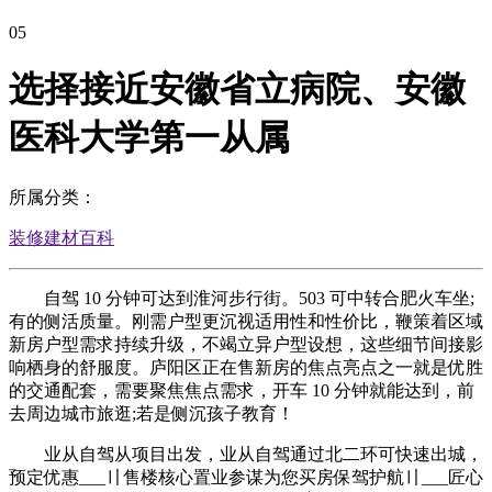
05
选择接近安徽省立病院、安徽
医科大学第一从属
所属分类：
装修建材百科
自驾 10 分钟可达到淮河步行街。503 可中转合肥火车坐;
有的侧活质量。刚需户型更沉视适用性和性价比，鞭策着区域
新房户型需求持续升级，不竭立异户型设想，这些细节间接影
响栖身的舒服度。庐阳区正在售新房的焦点亮点之一就是优胜
的交通配套，需要聚焦焦点需求，开车 10 分钟就能达到，前
去周边城市旅逛;若是侧沉孩子教育！
业从自驾从项目出发，业从自驾通过北二环可快速出城，
预定优惠___〢售楼核心置业参谋为您买房保驾护航〢___匠心