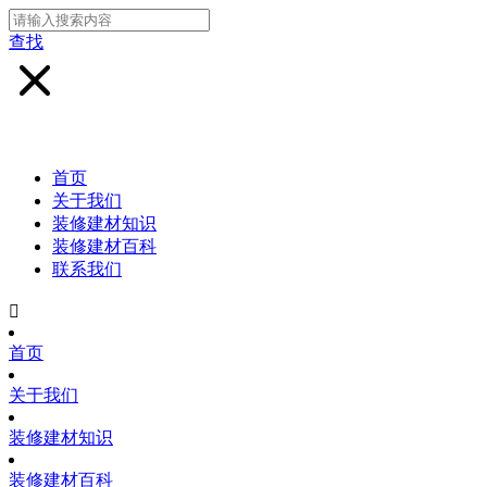
查找
首页
关于我们
装修建材知识
装修建材百科
联系我们

首页
关于我们
装修建材知识
装修建材百科