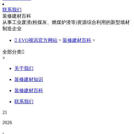
联系我们
装修建材百科
从事工业废渣(粉煤灰、燃煤炉渣等)资源综合利用的新型墙材
制造企业

EVO视讯官方网站
>
装修建材百科
>
全部分类

×
关于我们
装修建材知识
装修建材百科
联系我们
21
2026
-