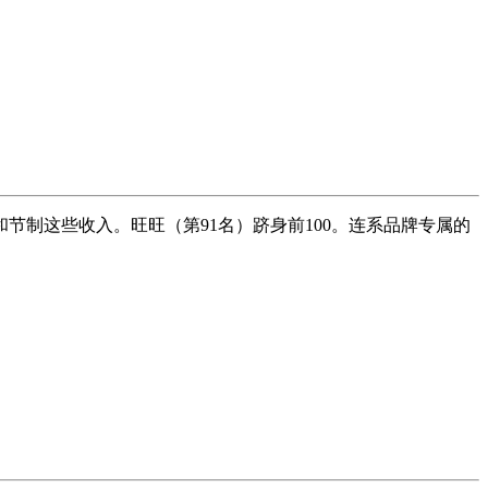
制这些收入。旺旺（第91名）跻身前100。连系品牌专属的