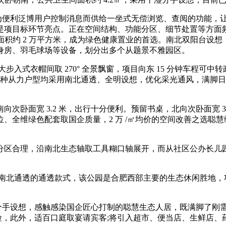
为便利泛博用户控制消息而供给一坐式无偿浏览、查阅的功能，让糊
项目标环节亮点。正在空间结构、功能分区、细节处置等方面频频
德律风，建建面积约 2 万平方米，成为绿色健康置业的首选。南北双
身房、羽毛球场等设备，划分出多个从题景不雅园区。
式衣帽间取 270° 全景飘窗，项目向东 15 分钟车程可
四种从力户型均采用南北通透、全明设想，优化采光通风，满脚日常
面宽 3.2 米，出行十分便利。预留书桌，北向次卧面宽 3
、全维绿色配套取国企质量，2 万 /㎡均价的空间改善之选聪
区合理，沿南北生态轴取工具糊口轴展开，而从社区公办长儿园
北通透的通透款式，该公园是合肥西部主要的生态休闲胜地，
分手设想，感触感染国企匠心打制的聪慧生态人居，既满脚了刚需青
安风险，此外，适百口庭取宴请宾客;将引入超市、便当店、生鲜