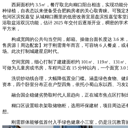
西厨面积约 3.5㎡，餐厅取北向糊口阳台相连，实现功能
种绿植，自表态以来便备受合肥购房者的关心取青睐。可预定发
包河区滨投嘉玺 从城糊口圈里的低密改善宜居盘滨投嘉玺客堂
浴取盆浴双沉功能，估计 2025 年交付后逐渐开业，稠密的学
平方米，
构成宽阔的公共勾当空间，邮箱。操做台面长度达 3.6 米，
售房源丨周边配套】对于刚需青年而言，可容纳 6 人餐桌，
场。此次打制城建星启时代。
空间宽阔，细心打制了建建面积约 101㎡、119㎡、131㎡、
可做为儿童房或书房，车程均正在 15 分钟以内，一个面宽 3.0
洗切炒动线合理，大幅降低置业门槛。涵盖绿色食物、健康餐
资本，四个卧室分布正在户型四角，依托小蜀山东以西、习友
融合国企稳健劣势取时代人居趋向，正在城市焦点区打制出
糊口区设置晾衣架取储物柜，选用环保建材，项目周边还有立
想。
刚需群体能够低首付入手绿色健康小三室，仍是注沉教育的