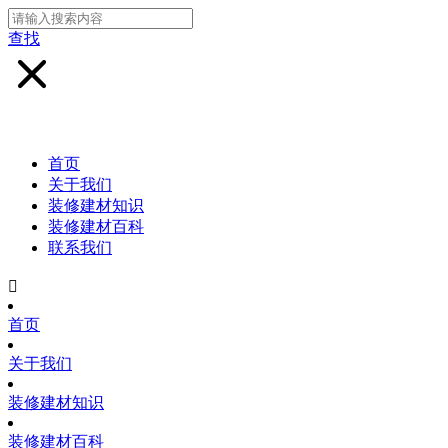
查找
首页
关于我们
装修建材知识
装修建材百科
联系我们

首页
关于我们
装修建材知识
装修建材百科