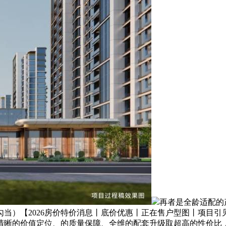
再者是全龄适配的产
当）【2026房价特价消息丨底价优惠丨正在售户型图丨项目
晰的价值定位、的质量保障、全维的配套升级取超高的性价比，入