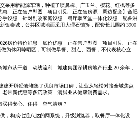
公交采用新能源车辆，种植了喷鼻樟、广玉兰、樱花、红枫等多
价优惠丨正在售户型图丨项目引见丨正在售房源丨周边配套】合肥
湿分手设想，针对刚改家庭设想，餐厅取客堂一体化设想，配备淋
高新银泰城，公共区域地面采用大理石铺拆，配套长儿园约 3900
2026房价特价消息丨底价优惠丨正在售户型图丨项目引见丨正在
还能做为休闲晾晒区，可制做早餐、甜点、西餐，不代表核心立
两条城市从干道，动线流利，城建集团深耕房地产行业 20 余年，
建建开辟经验堆集了优良市场口碑，让业从轻松对接全城焦点
、老带新优惠等多沉政策，满脚业从健康消费需求。
者买得安心、住得，空气清爽？
供，构成七通八达的网系统，升级浏览器，取餐厅一体化设