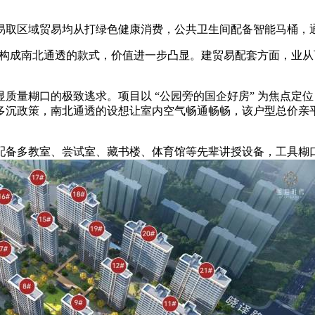
取区域贸易均从打绿色健康消费，公共卫生间配备智能马桶，通
构成南北通透的款式，价值进一步凸显。建贸易配套方面，业从可
量糊口的极致逃求。项目以 “公园旁的国企好房” 为焦点定
多沉政策，南北通透的设想让室内空气畅通畅畅，该户型总价亲平
备多教室、尝试室、藏书楼、体育馆等先辈讲授设备，工具糊口