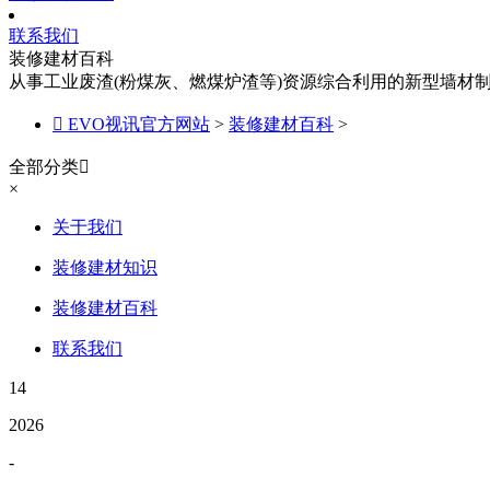
联系我们
装修建材百科
从事工业废渣(粉煤灰、燃煤炉渣等)资源综合利用的新型墙材

EVO视讯官方网站
>
装修建材百科
>
全部分类

×
关于我们
装修建材知识
装修建材百科
联系我们
14
2026
-