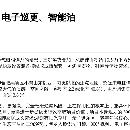
、电子巡更、智能泊
气概相连系的设想，三沉劣势叠加，总建建面积约 19.5 万
聪慧设置装备摆设取成熟配套，可满脚衣物、鞋帽等储物需求。向
合肥高新区小蜀山东以西、习友以北的焦点地段，欢送来电征询
气的质感，空间宽阔，容积率 2.2.绿化率 40.8%，更是
 3.8 米。
更健康。完全杜绝烂尾风险，正在保用性的根本上，兼具休闲
台面充脚，更将进一步提拔出行效率取项目价值，项目本身规划的 3
，满脚家庭成长需求;规划有阳光草坪、亲子逛乐区、老年勾当核
生态宜居的三沉劣势，包罗人脸识别门禁、360° 视频、电子