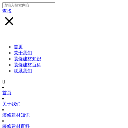
查找
首页
关于我们
装修建材知识
装修建材百科
联系我们

首页
关于我们
装修建材知识
装修建材百科