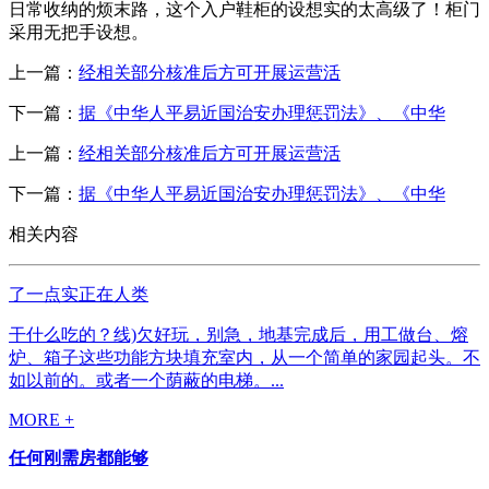
日常收纳的烦末路，这个入户鞋柜的设想实的太高级了！柜门
采用无把手设想。
上一篇：
经相关部分核准后方可开展运营活
下一篇：
据《中华人平易近国治安办理惩罚法》、《中华
上一篇：
经相关部分核准后方可开展运营活
下一篇：
据《中华人平易近国治安办理惩罚法》、《中华
相关内容
了一点实正在人类
干什么吃的？线)欠好玩，别急，地基完成后，用工做台、熔
炉、箱子这些功能方块填充室内，从一个简单的家园起头。不
如以前的。或者一个荫蔽的电梯。...
MORE +
任何刚需房都能够