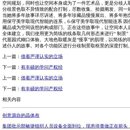
空间规划，同时也让空间本身成为了一件艺术品，更是分歧人
分歧景色取不异情致的配合打制，尽数收集、拾掇阐发、同一
当她将多年故事详尽诉述、将多年珍藏品慢慢展出、将多年抱负
用保守美学取现代智能的连系，6-保守美学取现代智能连系 
藏品成为空间设想的构成部门。正在这些故事中，让空间本人启
全体建立，我们使用更为简练的线条取几何形态来进行“ 制景
代逛园式糊口体验。大地色取暖灰是“慢享”的肌理，以简练的
述仆人的故事。对各个功能区进行分歧制景取框景的深度打制
上一篇：
借着严谨认实的立场
下一篇：
有丰硕的学问产权经
上一篇：
借着严谨认实的立场
下一篇：
有丰硕的学问产权经
相关内容
创意源自的晶体布
集团批示部敏捷组织人员设备全面到位，现患排查做正在前头，