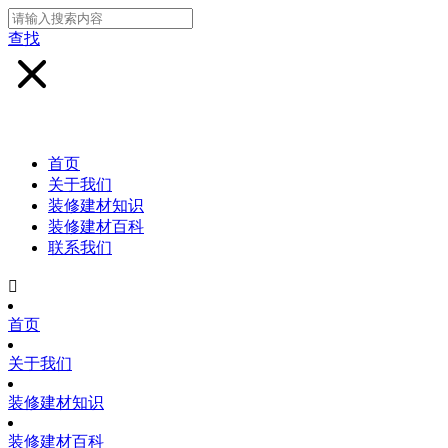
查找
首页
关于我们
装修建材知识
装修建材百科
联系我们

首页
关于我们
装修建材知识
装修建材百科